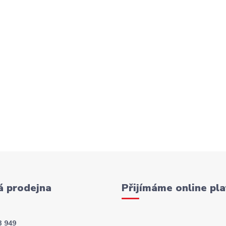
 prodejna
Přijímáme online pla
3 949