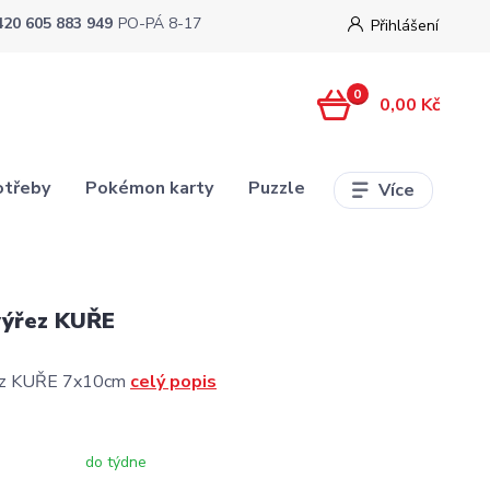
420 605 883 949
PO-PÁ 8-17
Přihlášení
0
0,00 Kč
otřeby
Pokémon karty
Puzzle
Více
výřez KUŘE
ez KUŘE 7x10cm
celý popis
do týdne