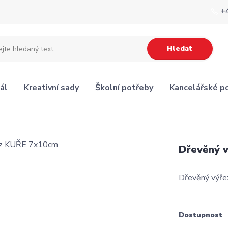
+
Hledat
ál
Kreativní sady
Školní potřeby
Kancelářské p
Dřevěný 
Dřevěný výř
Dostupnost