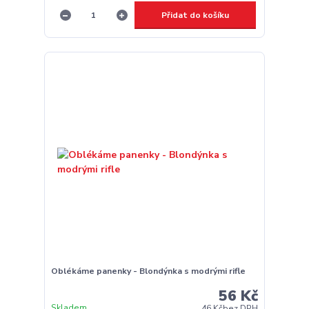
Přidat do košíku
Oblékáme panenky - Blondýnka s modrými rifle
56 Kč
Skladem
46 Kč
bez DPH