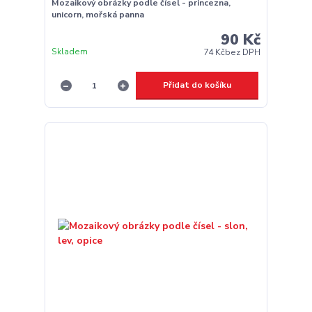
Mozaikový obrázky podle čísel - princezna,
unicorn, mořská panna
90 Kč
Skladem
74 Kč
bez DPH
Přidat do košíku