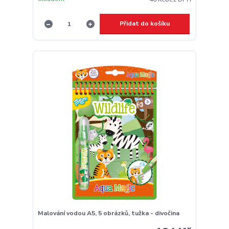
Přidat do košíku
Malování vodou A5, 5 obrázků, tužka - divočina