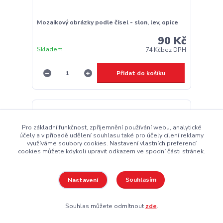
Mozaikový obrázky podle čísel - slon, lev, opice
90 Kč
Skladem
74 Kč
bez DPH
Přidat do košíku
Pro základní funkčnost, zpříjemnění používání webu, analytické
účely a v případě udělení souhlasu také pro účely cílení reklamy
využíváme soubory cookies. Nastavení vlastních preferencí
cookies můžete kdykoli upravit odkazem ve spodní části stránek.
Souhlasím
Nastavení
Souhlas můžete odmítnout
zde
.