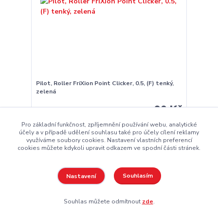
Pilot, Roller FriXion Point Clicker, 0.5, (F) tenký,
zelená
90 Kč
90 Kč
Pro základní funkčnost, zpříjemnění používání webu, analytické
Skladem
74 Kč
bez DPH
účely a v případě udělení souhlasu také pro účely cílení reklamy
využíváme soubory cookies. Nastavení vlastních preferencí
cookies můžete kdykoli upravit odkazem ve spodní části stránek.
Přidat do košíku
Souhlasím
Nastavení
Souhlas můžete odmítnout
zde
.