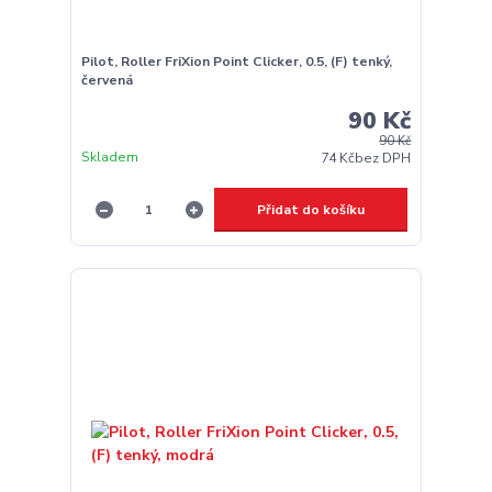
Pilot, Roller FriXion Point Clicker, 0.5, (F) tenký,
červená
90 Kč
90 Kč
Skladem
74 Kč
bez DPH
Přidat do košíku