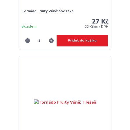
Tornádo Fruity Vůně: Švestka
27 Kč
Skladem
22 Kč
bez DPH
Přidat do košíku