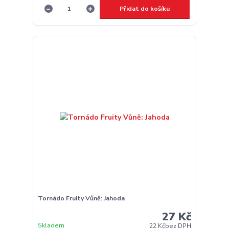
Přidat do košíku
Tornádo Fruity Vůně: Jahoda
27 Kč
Skladem
22 Kč
bez DPH