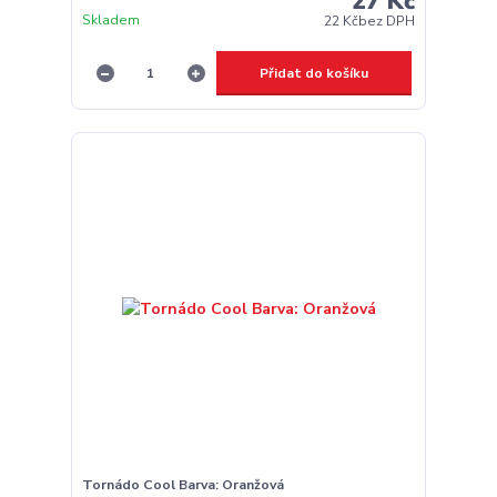
27 Kč
Skladem
22 Kč
bez DPH
Přidat do košíku
Tornádo Cool Barva: Oranžová