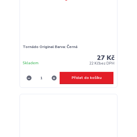
Tornádo Original Barva: Černá
27 Kč
Skladem
22 Kč
bez DPH
Přidat do košíku