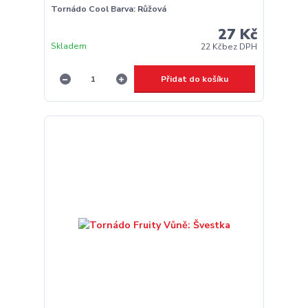
Tornádo Cool Barva: Růžová
27 Kč
Skladem
22 Kč
bez DPH
Přidat do košíku