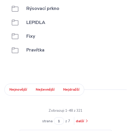
Rýsovací prkno
LEPIDLA
Fixy
Pravítka
Nejnovější
Nejlevnější
Nejdražší
Zobrazuji 1-48 z 321
strana
z 7
další