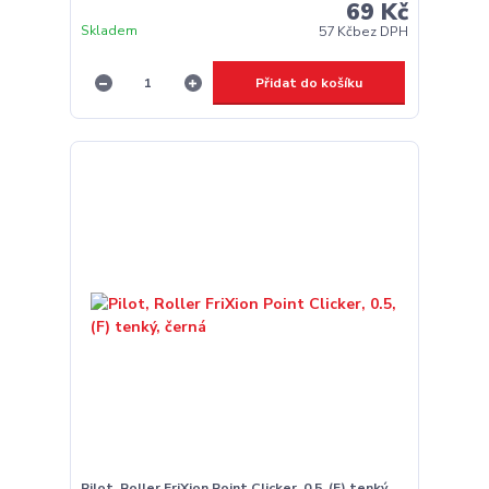
69 Kč
Skladem
57 Kč
bez DPH
Přidat do košíku
Pilot, Roller FriXion Point Clicker, 0.5, (F) tenký,