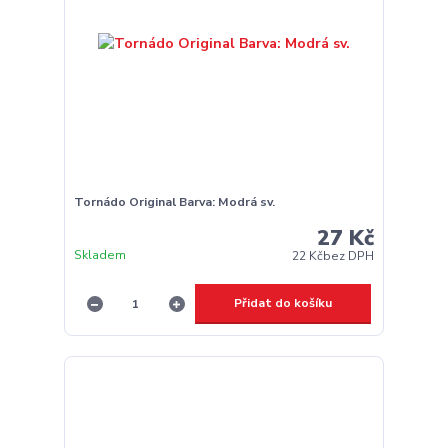
Tornádo Original Barva: Modrá sv.
27 Kč
Skladem
22 Kč
bez DPH
Přidat do košíku