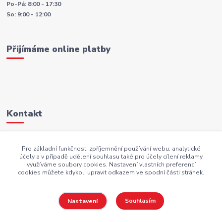
Po-Pá: 8:00 - 17:30
So: 9:00 - 12:00
Přijímáme online platby
Kontakt
+420 605 883 949
Pro základní funkčnost, zpříjemnění používání webu, analytické
účely a v případě udělení souhlasu také pro účely cílení reklamy
AKI.BS@seznam.cz
využíváme soubory cookies. Nastavení vlastních preferencí
cookies můžete kdykoli upravit odkazem ve spodní části stránek.
Souhlasím
Nastavení
Copyright AKI-DEKORACE s.r.o Všechna práva vyhrazena |
PekneWeby