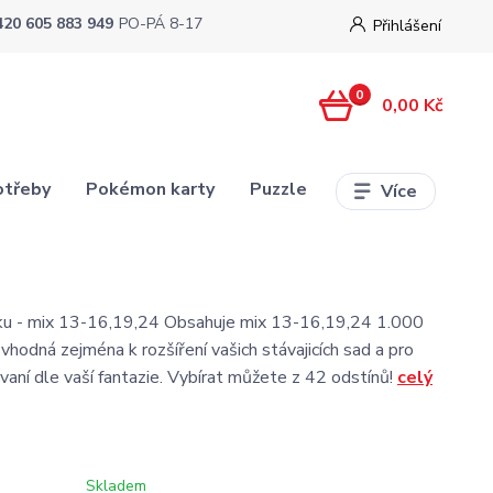
420 605 883 949
PO-PÁ 8-17
Přihlášení
0
0,00 Kč
otřeby
Pokémon karty
Puzzle
Více
čku - mix 13-16,19,24 Obsahuje mix 13-16,19,24 1.000
vhodná zejména k rozšíření vašich stávajicích sad a pro
aní dle vaší fantazie. Vybírat můžete z 42 odstínů!
celý
Skladem