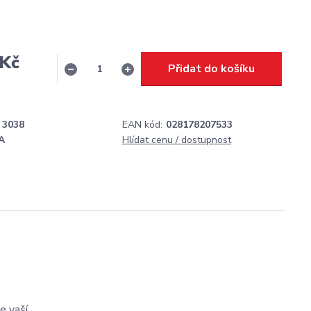
 Kč
Přidat do košíku
H
3038
EAN kód:
028178207533
A
Hlídat cenu / dostupnost
e vaší