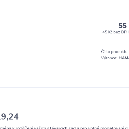
55
45 Kč
bez DP
Číslo produktu:
Výrobce:
HAM
19,24
na k rozšíření vašich stávajicích sad a pro volné modelovaní dl