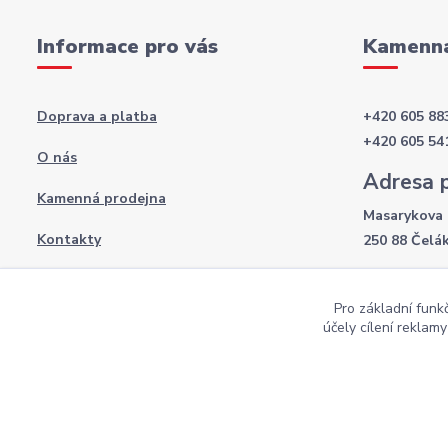
Informace pro vás
Kamenná
Doprava a platba
+420 605 88
+420 605 54
O nás
Adresa 
Kamenná prodejna
Masarykova 
Kontakty
250 88 Čelá
Otevírac
Obchodní podmínky
Pro základní funk
Po-Pá: 8:00 
Podmínky ochrany osobních údajů
účely cílení reklam
So: 9:00 - 12