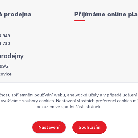
 prodejna
Přijímáme online pla
3 949
1 730
prodejny
99/2,
kovice
í doba
čnost, zpříjemnění používání webu, analytické účely a v případě udělení
- 17:30
y využíváme soubory cookies. Nastavení vlastních preferencí cookies mů
:00
odkazem ve spodní části stránek.
Souhlasím
Nastavení