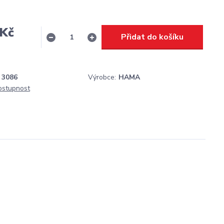
 Kč
Přidat do košíku
H
3086
Výrobce:
HAMA
dostupnost