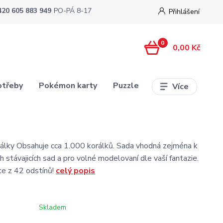
420 605 883 949
PO-PÁ 8-17
Přihlášení
0
0,00 Kč
otřeby
Pokémon karty
Puzzle
Více
lky Obsahuje cca 1.000 korálků. Sada vhodná zejména k
ch stávajicích sad a pro volné modelovaní dle vaší fantazie.
te z 42 odstínů!
celý popis
Skladem