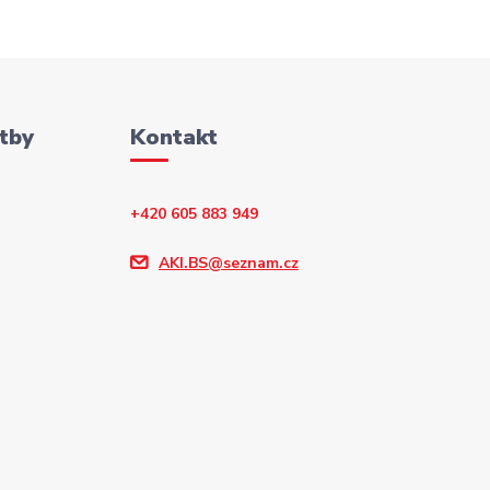
tby
Kontakt
+420 605 883 949
AKI.BS@seznam.cz