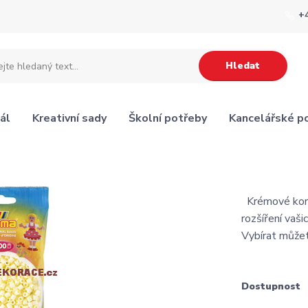
+
Hledat
ál
Kreativní sady
Školní potřeby
Kancelářské p
Krémové korá
rozšíření vaši
Vybírat může
Dostupnost