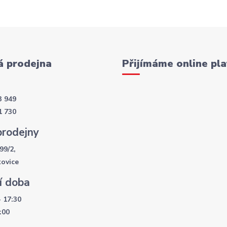
 prodejna
Přijímáme online pla
3 949
1 730
prodejny
99/2,
kovice
í doba
- 17:30
:00