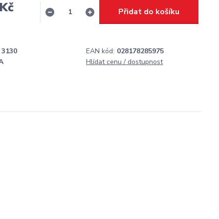
 Kč
Přidat do košíku
H
3130
EAN kód:
028178285975
A
Hlídat cenu / dostupnost