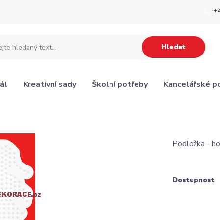
+
Hledat
ál
Kreativní sady
Školní potřeby
Kancelářské p
Podložka - h
Dostupnost