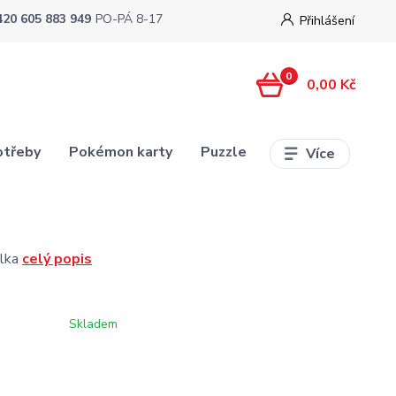
420 605 883 949
PO-PÁ 8-17
Přihlášení
0
0,00 Kč
otřeby
Pokémon karty
Puzzle
Více
olka
celý popis
Skladem