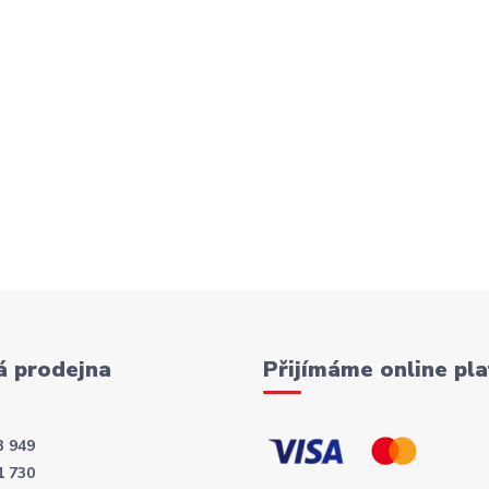
 prodejna
Přijímáme online pla
3 949
1 730