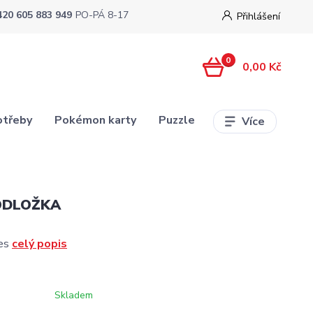
420 605 883 949
PO-PÁ 8-17
Přihlášení
0
0,00 Kč
otřeby
Pokémon karty
Puzzle
Více
ODLOŽKA
pes
celý popis
Skladem