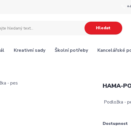
+
Hledat
ál
Kreativní sady
Školní potřeby
Kancelářské p
HAMA-P
Podložka - 
Dostupnost