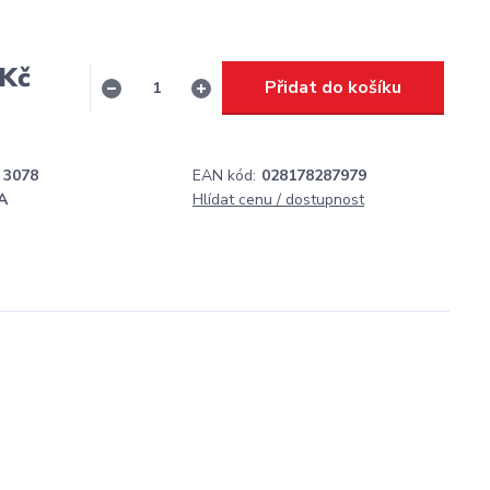
 Kč
Přidat do košíku
H
3078
EAN kód:
028178287979
A
Hlídat cenu / dostupnost