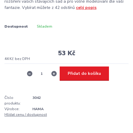
rozšíření vašich stávajicích sad a pro volné modelovaní dle vaší
fantazie. Vybírat můžete z 42 odstínů
celý popis
Dostupnost
Skladem
53 Kč
44 Kč
bez DPH
Přidat do košíku
Číslo
3042
produktu:
Výrobce:
HAMA
Hlídat cenu / dostupnost