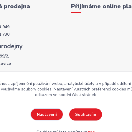
 prodejna
Přijímáme online pla
3 949
1 730
prodejny
99/2,
kovice
í doba
čnost, zpříjemnění používání webu, analytické účely a v případě udělení
- 17:30
y využíváme soubory cookies. Nastavení vlastních preferencí cookies mů
:00
odkazem ve spodní části stránek.
Souhlasím
Nastavení
Weby