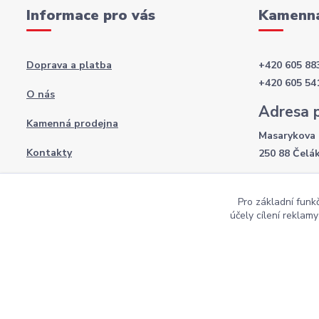
Informace pro vás
Kamenná
Doprava a platba
+420 605 88
+420 605 54
O nás
Adresa 
Kamenná prodejna
Masarykova 
Kontakty
250 88 Čelá
Otevírac
Obchodní podmínky
Pro základní funk
Po-Pá: 8:00 
Podmínky ochrany osobních údajů
účely cílení reklam
So: 9:00 - 12
Copyright AKI-DEKORACE s.r.o Všechna práva vyhrazena |
Pekne