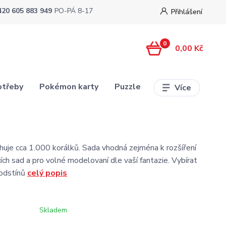
420 605 883 949
PO-PÁ 8-17
Přihlášení
0
0,00 Kč
otřeby
Pokémon karty
Puzzle
Více
uje cca 1.000 korálků. Sada vhodná zejména k rozšíření
cích sad a pro volné modelovaní dle vaší fantazie. Vybírat
odstínů
celý popis
Skladem