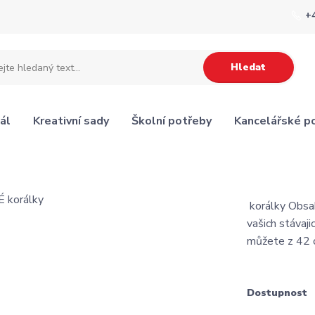
+
Hledat
ál
Kreativní sady
Školní potřeby
Kancelářské p
korálky Obsah
vašich stávaji
můžete z 42 
Dostupnost