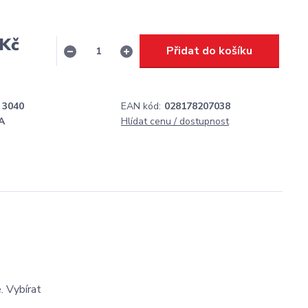
 Kč
Přidat do košíku
H
3040
EAN kód:
028178207038
A
Hlídat cenu / dostupnost
. Vybírat