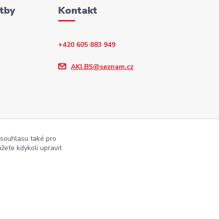
tby
Kontakt
+420 605 883 949
AKI.BS@seznam.cz
 souhlasu také pro
žete kdykoli upravit
Vytvořeno na
Eshop-rychle.cz