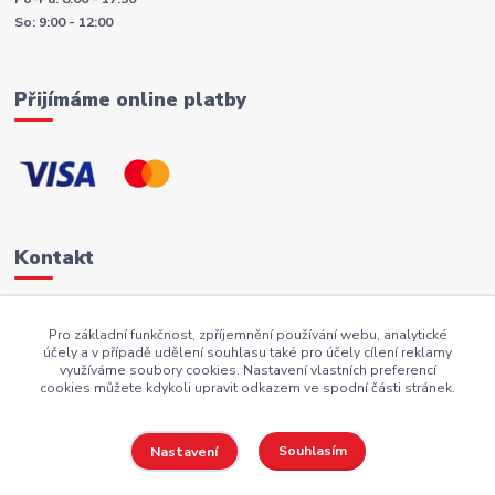
So: 9:00 - 12:00
Přijímáme online platby
Kontakt
+420 605 883 949
Pro základní funkčnost, zpříjemnění používání webu, analytické
účely a v případě udělení souhlasu také pro účely cílení reklamy
AKI.BS@seznam.cz
využíváme soubory cookies. Nastavení vlastních preferencí
cookies můžete kdykoli upravit odkazem ve spodní části stránek.
Souhlasím
Nastavení
Copyright AKI-DEKORACE s.r.o Všechna práva vyhrazena |
PekneWeby