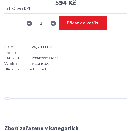
594 Kč
491 Kč
bez DPH
Přidat do košíku
Číslo
vh_2800017
produktu:
EAN kód:
7394311914969
Výrobce:
PLAYBOX
Hlídat cenu / dostupnost
Zboží zařazeno v kategoriích