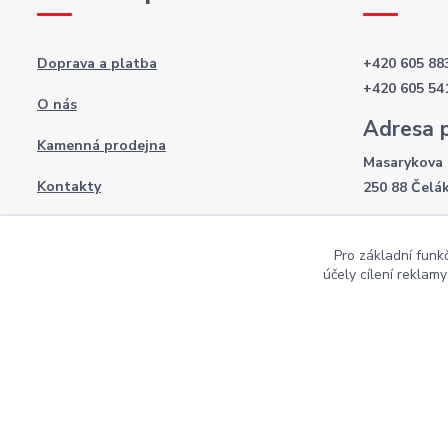
Doprava a platba
+420 605 88
+420 605 54
O nás
Adresa 
Kamenná prodejna
Masarykova 
Kontakty
250 88 Čelá
Otevírac
Obchodní podmínky
Pro základní funk
Po-Pá: 8:00 
Podmínky ochrany osobních údajů
účely cílení reklam
So: 9:00 - 12
Copyright AKI-DEKORACE s.r.o Všechna práva vyhrazena |
Pekne