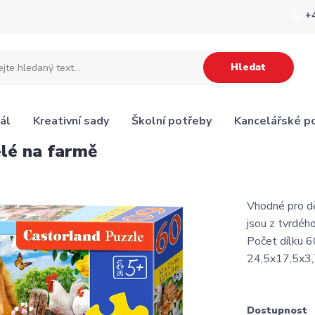
+
Hledat
ál
Kreativní sady
Školní potřeby
Kancelářské p
elé na farmě
Vhodné pro dě
jsou z tvrdého
Počet dílku 6
24,5x17,5x3,7
Dostupnost