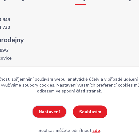
3 949
1 730
prodejny
99/2,
kovice
í doba
čnost, zpříjemnění používání webu, analytické účely a v případě udělení
- 17:30
y využíváme soubory cookies. Nastavení vlastních preferencí cookies mů
:00
odkazem ve spodní části stránek.
Souhlasím
Nastavení
Weby
Souhlas můžete odmítnout
zde
.