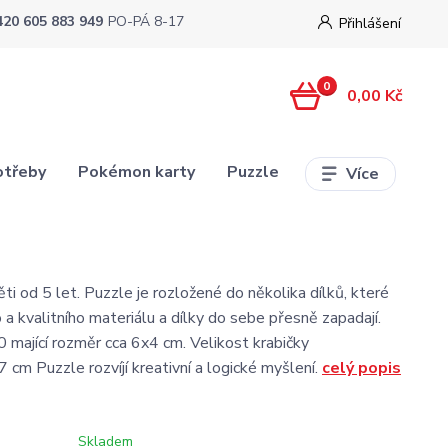
420 605 883 949
PO-PÁ 8-17
Přihlášení
0
0,00 Kč
otřeby
Pokémon karty
Puzzle
Více
ti od 5 let. Puzzle je rozložené do několika dílků, které
 a kvalitního materiálu a dílky do sebe přesně zapadají.
0 mající rozměr cca 6x4 cm. Velikost krabičky
 cm Puzzle rozvíjí kreativní a logické myšlení.
celý popis
Skladem