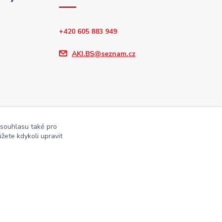
+420 605 883 949
AKI.BS@seznam.cz
 souhlasu také pro
žete kdykoli upravit
Vytvořeno na
Eshop-rychle.cz