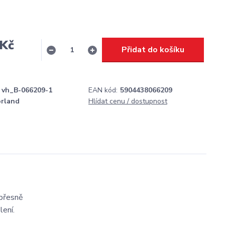
 Kč
Přidat do košíku
H
vh_B-066209-1
EAN kód:
5904438066209
orland
Hlídat cenu / dostupnost
 přesně
lení.