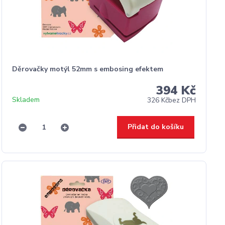
Děrovačky motýl 52mm s embosing efektem
394 Kč
Skladem
326 Kč
bez DPH
Přidat do košíku