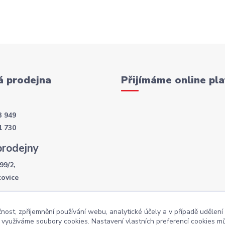
 prodejna
Přijímáme online pla
3 949
1 730
prodejny
99/2,
kovice
í doba
čnost, zpříjemnění používání webu, analytické účely a v případě udělení
- 17:30
y využíváme soubory cookies. Nastavení vlastních preferencí cookies mů