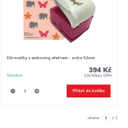
Děrovačky s embosing efektem - srdce 52mm
394 Kč
Skladem
326 Kč
bez DPH
Přidat do košíku
strana
z 1