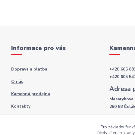
Informace pro vás
Kamenná
Doprava a platba
+420 605 88
+420 605 54
O nás
Adresa 
Kamenná prodejna
Masarykova 
Kontakty
250 88 Čelá
Otevírac
Obchodní podmínky
Pro základní funk
Po-Pá: 8:00 
Podmínky ochrany osobních údajů
účely cílení reklam