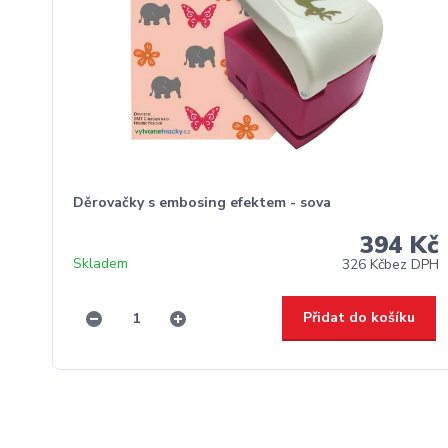
Děrovačky s embosing efektem - sova
394 Kč
Skladem
326 Kč
bez DPH
Přidat do košíku