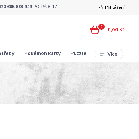
420 605 883 949
PO-PÁ 8-17
Přihlášení
0
0,00 Kč
otřeby
Pokémon karty
Puzzle
Více