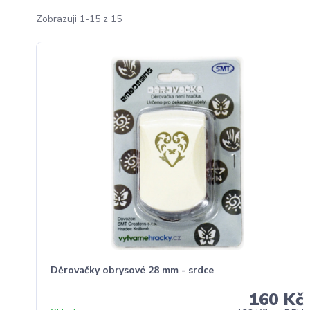
Zobrazuji 1-15 z 15
Děrovačky obrysové 28 mm - srdce
160 Kč