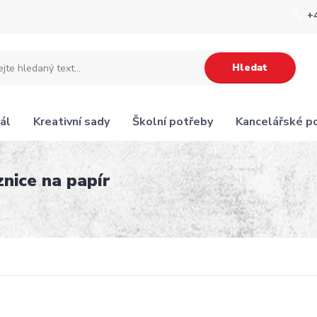
+
Hledat
ál
Kreativní sady
Školní potřeby
Kancelářské p
nice na papír