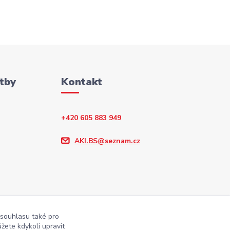
tby
Kontakt
+420 605 883 949
AKI.BS@seznam.cz
 souhlasu také pro
žete kdykoli upravit