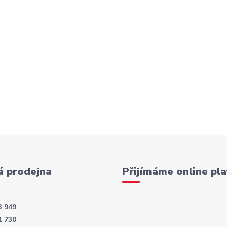
 prodejna
Přijímáme online pla
3 949
1 730