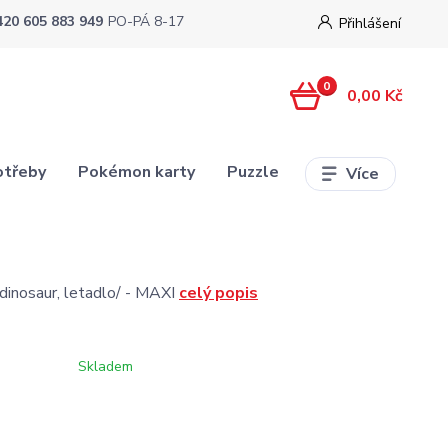
420 605 883 949
PO-PÁ 8-17
Přihlášení
0
0,00 Kč
otřeby
Pokémon karty
Puzzle
Více
dinosaur, letadlo/ - MAXI
celý popis
Skladem