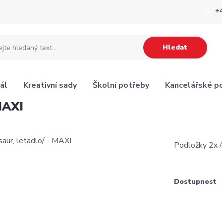
+
Hledat
ál
Kreativní sady
Školní potřeby
Kancelářské p
MAXI
Podložky 2x /
Dostupnost