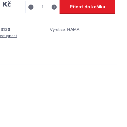
 Kč
Přidat do košíku
H
3230
Výrobce:
HAMA
dostupnost