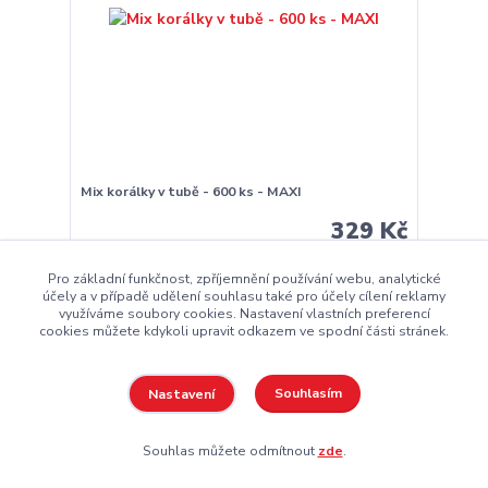
Mix korálky v tubě - 600 ks - MAXI
329 Kč
Skladem
272 Kč
bez DPH
Pro základní funkčnost, zpříjemnění používání webu, analytické
účely a v případě udělení souhlasu také pro účely cílení reklamy
Přidat do košíku
využíváme soubory cookies. Nastavení vlastních preferencí
cookies můžete kdykoli upravit odkazem ve spodní části stránek.
Souhlasím
Nastavení
Souhlas můžete odmítnout
zde
.