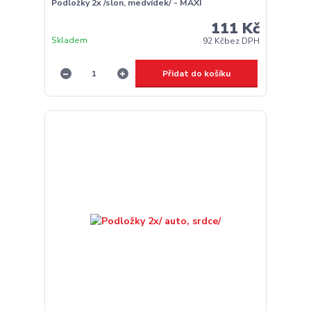
Podložky 2x /slon, medvídek/ - MAXI
111 Kč
Skladem
92 Kč
bez DPH
Přidat do košíku