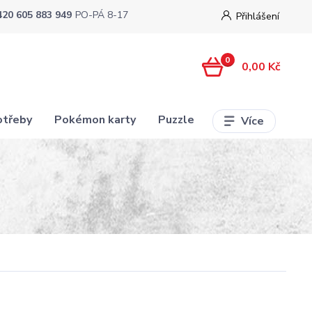
420 605 883 949
PO-PÁ 8-17
Přihlášení
0
0,00 Kč
otřeby
Pokémon karty
Puzzle
Více