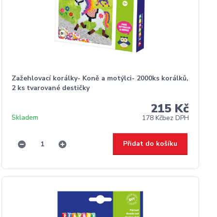
Zažehlovací korálky- Koně a motýlci- 2000ks korálků,
2 ks tvarované destičky
215 Kč
Skladem
178 Kč
bez DPH
Přidat do košíku