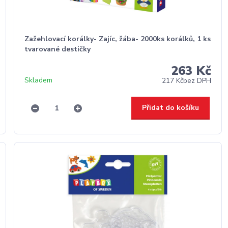
Zažehlovací korálky- Zajíc, žába- 2000ks korálků, 1 ks
tvarované destičky
263 Kč
Skladem
217 Kč
bez DPH
Přidat do košíku