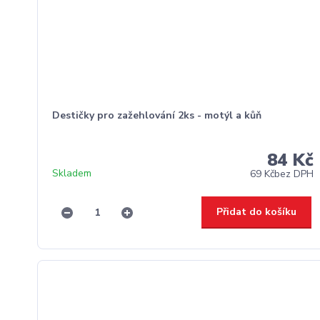
Destičky pro zažehlování 2ks - motýl a kůň
84 Kč
Skladem
69 Kč
bez DPH
Přidat do košíku