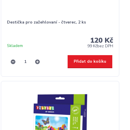
Destička pro zažehlovaní - čtverec, 2 ks
120 Kč
Skladem
99 Kč
bez DPH
Přidat do košíku