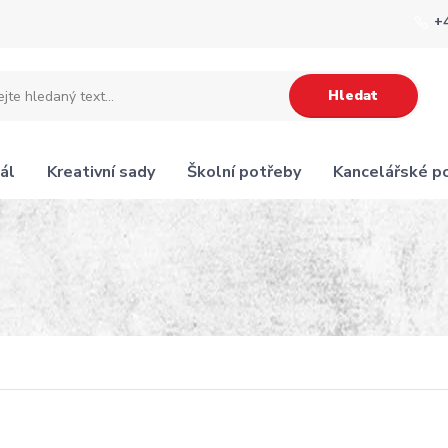
+
Hledat
ál
Kreativní sady
Školní potřeby
Kancelářské p