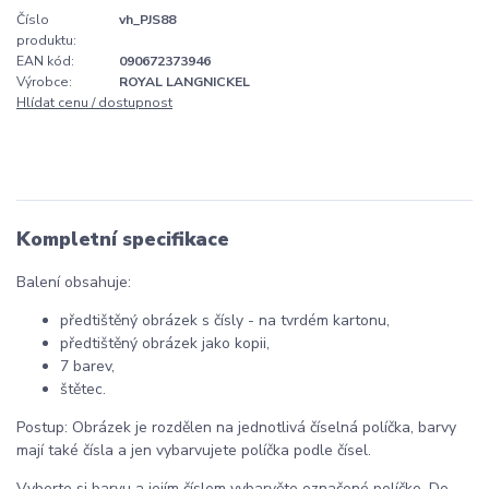
Číslo
vh_PJS88
produktu:
EAN kód:
090672373946
Výrobce:
ROYAL LANGNICKEL
Hlídat cenu / dostupnost
Kompletní specifikace
Balení obsahuje:
předtištěný obrázek s čísly - na tvrdém kartonu,
předtištěný obrázek jako kopii,
7 barev,
štětec.
Postup: Obrázek je rozdělen na jednotlivá číselná políčka, barvy
mají také čísla a jen vybarvujete políčka podle čísel.
Vyberte si barvu a jejím číslem vybarvěte označené políčko. Do