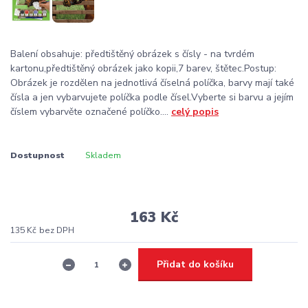
Balení obsahuje: předtištěný obrázek s čísly - na tvrdém
kartonu,předtištěný obrázek jako kopii,7 barev, štětec.Postup:
Obrázek je rozdělen na jednotlivá číselná políčka, barvy mají také
čísla a jen vybarvujete políčka podle čísel.Vyberte si barvu a jejím
číslem vybarvěte označené políčko....
celý popis
Dostupnost
Skladem
163 Kč
135 Kč
bez DPH
Přidat do košíku