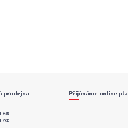
 prodejna
Přijímáme online pla
3 949
1 730