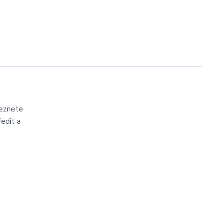
leznete
ředit a