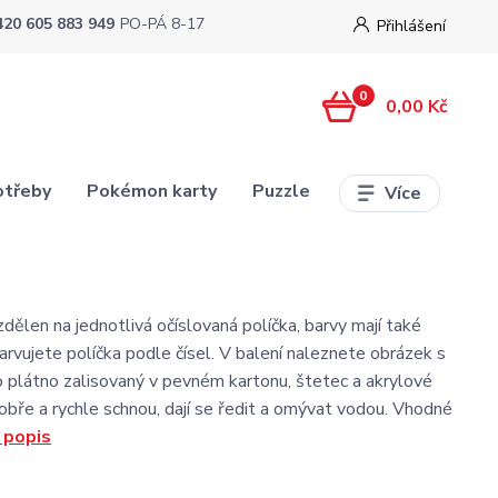
420 605 883 949
PO-PÁ 8-17
Přihlášení
0
0,00 Kč
otřeby
Pokémon karty
Puzzle
Více
dělen na jednotlivá očíslovaná políčka, barvy mají také
barvujete políčka podle čísel. V balení naleznete obrázek s
 plátno zalisovaný v pevném kartonu, štetec a akrylové
dobře a rychle schnou, dají se ředit a omývat vodou. Vhodné
 popis