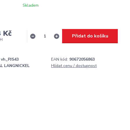
Skladem
3 Kč
Přidat do košíku
PH
vh_PJS43
EAN kód:
90672056863
L LANGNICKEL
Hlídat cenu / dostupnost