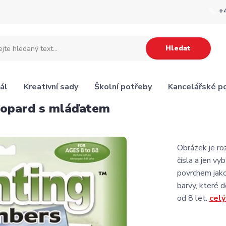
+
Hledat
ál
Kreativní sady
Školní potřeby
Kancelářské p
eopard s mláďatem
Obrázek je roz
čísla a jen vy
povrchem jako
barvy, které 
od 8 let.
celý