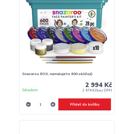
Snazaroo BOX, namalujete 600 obličejů
2 994 Kč
Skladem
2 474 Kč
bez DPH
Přidat do košíku