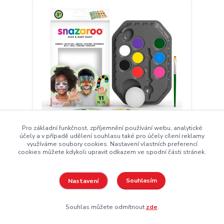
Pro základní funkčnost, zpříjemnění používání webu, analytické
účely a v případě udělení souhlasu také pro účely cílení reklamy
využíváme soubory cookies. Nastavení vlastních preferencí
cookies můžete kdykoli upravit odkazem ve spodní části stránek.
Snazaroo sada obličejových barev Duha
424 Kč
Souhlasím
Nastavení
Skladem
350 Kč
bez DPH
Souhlas můžete odmítnout
zde
.
Přidat do košíku