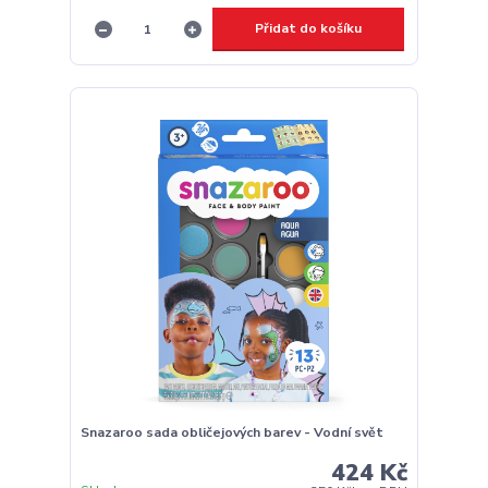
Přidat do košíku
Snazaroo sada obličejových barev - Vodní svět
424 Kč