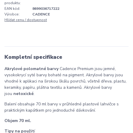
produktu:
EAN kód:
8699036717222
Výrobce:
CADENCE
Hlídat cenu / dostupnost
Kompletní specifikace
Akrylové polomatné barvy
Cadence Premium jsou jemné,
vysokokrycí syté barvy bohaté na pigment. Akrylové barvy jsou
vhodné k aplikaci na širokou škálu povrchů, včetně dřeva, plastu,
keramiky, papíru, plátna textilu a kamenů. Akrylové barvy
jsou
netoxické
.
Balení obsahuje 70 ml barvy v průhledné plastové lahvičce s
praktickým kapátkem pro jednoduché dávkování.
Objem 70 ml.
Tipy na použit
í