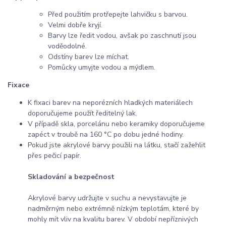
Před použitím protřepejte lahvičku s barvou.
Velmi dobře kryjí.
Barvy lze ředit vodou, avšak po zaschnutí jsou
voděodolné.
Odstíny barev lze míchat.
Pomůcky umyjte vodou a mýdlem.
Fixace
K fixaci barev na neporézních hladkých materiálech
doporučujeme použít ředitelný lak.
V případě skla, porcelánu nebo keramiky doporučujeme
zapéct v troubě na 160 °C po dobu jedné hodiny.
Pokud jste akrylové barvy použili na látku, stačí zažehlit
přes pečicí papír.
Skladování a bezpečnost
Akrylové barvy udržujte v suchu a nevystavujte je
nadměrným nebo extrémně nízkým teplotám, které by
mohly mít vliv na kvalitu barev. V období nepříznivých