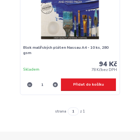
Blok malířských pláten Nassau A4 - 10 ks, 280
gsm
94 Kč
Skladem
78 Kč
bez DPH
Přidat do košíku
strana
z 1