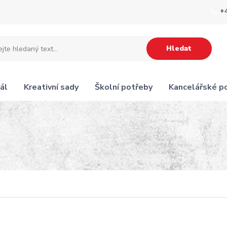
+
Hledat
ál
Kreativní sady
Školní potřeby
Kancelářské p