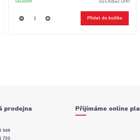
Skladem
615 Kč
bez DPH
Přidat do košíku
 prodejna
Přijímáme online pla
3 949
1 730