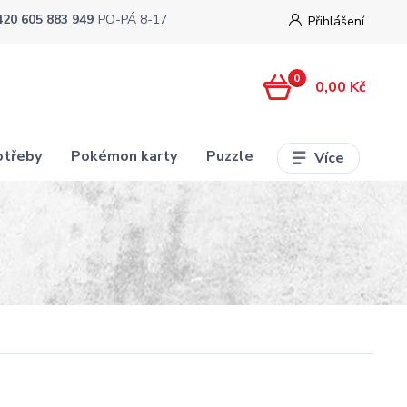
420 605 883 949
PO-PÁ 8-17
Přihlášení
0
0,00 Kč
otřeby
Pokémon karty
Puzzle
Více