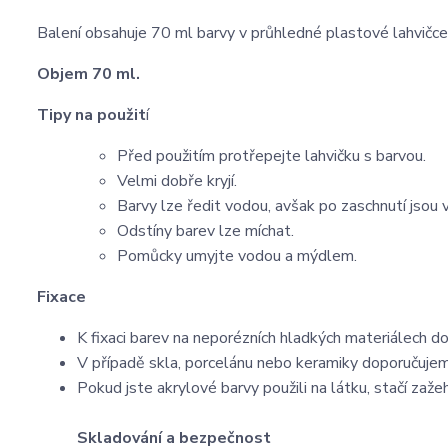
Balení obsahuje 70 ml barvy v průhledné plastové lahvičc
Objem 70 ml.
Tipy na použit
í
Před použitím protřepejte lahvičku s barvou.
Velmi dobře kryjí.
Barvy lze ředit vodou, avšak po zaschnutí jsou
Odstíny barev lze míchat.
Pomůcky umyjte vodou a mýdlem.
Fixace
K fixaci barev na neporézních hladkých materiálech do
V případě skla, porcelánu nebo keramiky doporučujem
Pokud jste akrylové barvy použili na látku, stačí zažehl
Skladování a bezpečnost