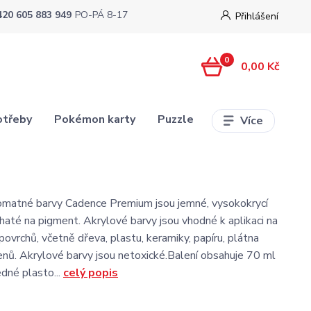
420 605 883 949
PO-PÁ 8-17
Přihlášení
0
0,00 Kč
otřeby
Pokémon karty
Puzzle
Více
omatné barvy Cadence Premium jsou jemné, vysokokrycí
haté na pigment. Akrylové barvy jsou vhodné k aplikaci na
povrchů, včetně dřeva, plastu, keramiky, papíru, plátna
enů. Akrylové barvy jsou netoxické.Balení obsahuje 70 ml
edné plasto...
celý popis