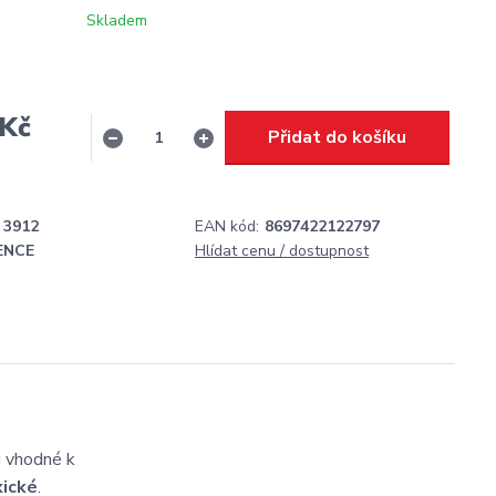
Skladem
 Kč
Přidat do košíku
H
3912
EAN kód:
8697422122797
ENCE
Hlídat cenu / dostupnost
u vhodné k
ické
.