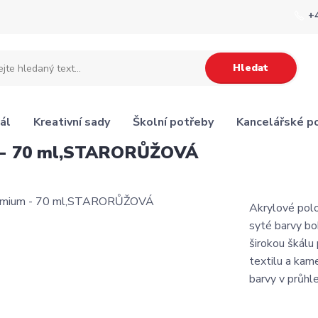
+
Hledat
ál
Kreativní sady
Školní potřeby
Kancelářské p
m - 70 ml,STARORŮŽOVÁ
Akrylové pol
syté barvy bo
širokou škálu 
textilu a kam
barvy v průhl