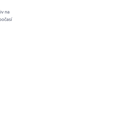
iv na
počasí