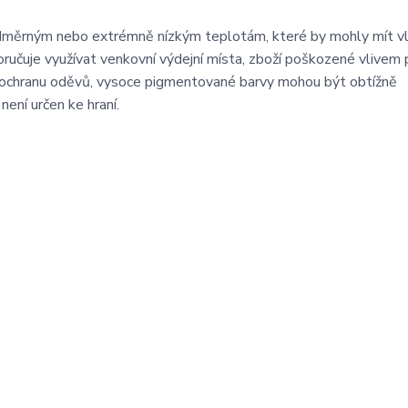
adměrným nebo extrémně nízkým teplotám, které by mohly mít vl
oručuje využívat venkovní výdejní místa, zboží poškozené vlivem 
a ochranu oděvů, vysoce pigmentované barvy mohou být obtížně
ení určen ke hraní.