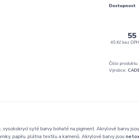
Dostupnost
55
45 Kč
bez DP
Číslo produktu:
Výrobce:
CAD
 vysokokrycí syté barvy bohaté na pigment. Akrylové barvy jso
amiky, papíru, plátna textilu a kamenů. Akrylové barvy jsou
netox