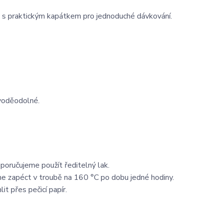
e s praktickým kapátkem pro jednoduché dávkování.
 voděodolné.
poručujeme použít ředitelný lak.
e zapéct v troubě na 160 °C po dobu jedné hodiny.
it přes pečicí papír.