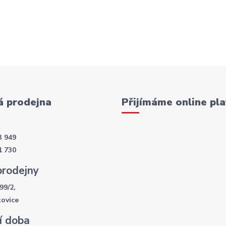
 prodejna
Přijímáme online pla
3 949
1 730
prodejny
99/2,
kovice
í doba