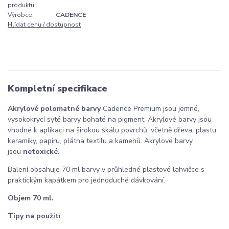
produktu:
Výrobce:
CADENCE
Hlídat cenu / dostupnost
Kompletní specifikace
Akrylové polomatné barvy
Cadence Premium jsou jemné,
vysokokrycí syté barvy bohaté na pigment. Akrylové barvy jsou
vhodné k aplikaci na širokou škálu povrchů, včetně dřeva, plastu,
keramiky, papíru, plátna textilu a kamenů. Akrylové barvy
jsou
netoxické
.
Balení obsahuje 70 ml barvy v průhledné plastové lahvičce s
praktickým kapátkem pro jednoduché dávkování.
Objem 70 ml.
Tipy na použit
í