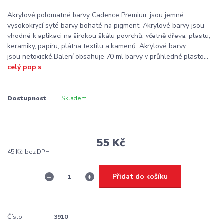
Akrylové polomatné barvy Cadence Premium jsou jemné,
vysokokrycí syté barvy bohaté na pigment. Akrylové barvy jsou
vhodné k aplikaci na širokou škálu povrchů, včetně dřeva, plastu,
keramiky, papíru, plátna textilu a kamenů. Akrylové barvy
jsou netoxické.Balení obsahuje 70 ml barvy v průhledné plasto...
celý popis
Dostupnost
Skladem
55 Kč
45 Kč
bez DPH
Přidat do košíku
Číslo
3910