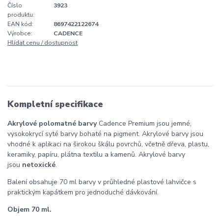
Číslo
3923
produktu:
EAN kód:
8697422122674
Výrobce:
CADENCE
Hlídat cenu / dostupnost
Kompletní specifikace
Akrylové polomatné barvy
Cadence Premium jsou jemné,
vysokokrycí syté barvy bohaté na pigment. Akrylové barvy jsou
vhodné k aplikaci na širokou škálu povrchů, včetně dřeva, plastu,
keramiky, papíru, plátna textilu a kamenů. Akrylové barvy
jsou
netoxické
.
Balení obsahuje 70 ml barvy v průhledné plastové lahvičce s
praktickým kapátkem pro jednoduché dávkování.
Objem 70 ml.