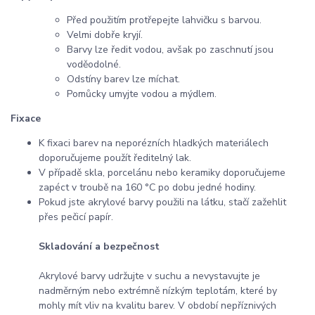
Před použitím protřepejte lahvičku s barvou.
Velmi dobře kryjí.
Barvy lze ředit vodou, avšak po zaschnutí jsou
voděodolné.
Odstíny barev lze míchat.
Pomůcky umyjte vodou a mýdlem.
Fixace
K fixaci barev na neporézních hladkých materiálech
doporučujeme použít ředitelný lak.
V případě skla, porcelánu nebo keramiky doporučujeme
zapéct v troubě na 160 °C po dobu jedné hodiny.
Pokud jste akrylové barvy použili na látku, stačí zažehlit
přes pečicí papír.
Skladování a bezpečnost
Akrylové barvy udržujte v suchu a nevystavujte je
nadměrným nebo extrémně nízkým teplotám, které by
mohly mít vliv na kvalitu barev. V období nepříznivých