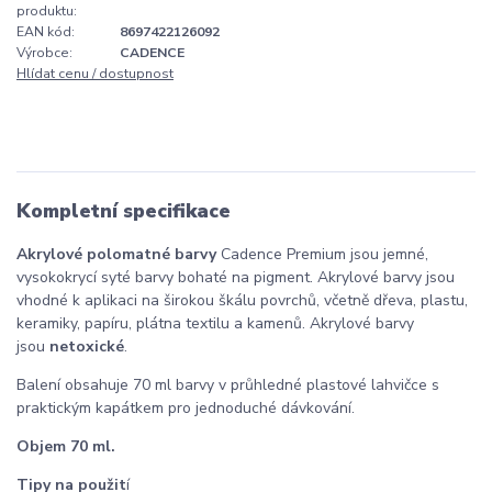
produktu:
EAN kód:
8697422126092
Výrobce:
CADENCE
Hlídat cenu / dostupnost
Kompletní specifikace
Akrylové polomatné barvy
Cadence Premium jsou jemné,
vysokokrycí syté barvy bohaté na pigment. Akrylové barvy jsou
vhodné k aplikaci na širokou škálu povrchů, včetně dřeva, plastu,
keramiky, papíru, plátna textilu a kamenů. Akrylové barvy
jsou
netoxické
.
Balení obsahuje 70 ml barvy v průhledné plastové lahvičce s
praktickým kapátkem pro jednoduché dávkování.
Objem 70 ml.
Tipy na použit
í