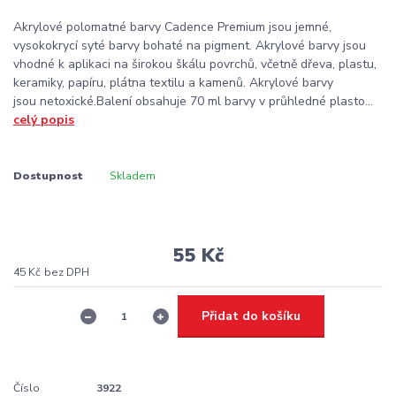
Akrylové polomatné barvy Cadence Premium jsou jemné,
vysokokrycí syté barvy bohaté na pigment. Akrylové barvy jsou
vhodné k aplikaci na širokou škálu povrchů, včetně dřeva, plastu,
keramiky, papíru, plátna textilu a kamenů. Akrylové barvy
jsou netoxické.Balení obsahuje 70 ml barvy v průhledné plasto...
celý popis
Dostupnost
Skladem
55 Kč
45 Kč
bez DPH
Přidat do košíku
Číslo
3922