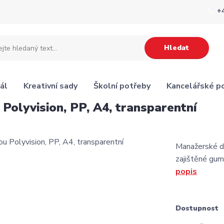
+
Hledat
ál
Kreativní sady
Školní potřeby
Kancelářské p
Polyvision, PP, A4, transparentní
Manažerské d
zajištěné gum
popis
Dostupnost