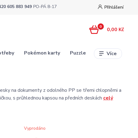
420 605 883 949
PO-PÁ 8-17
Přihlášení
0
0,00 Kč
otřeby
Pokémon karty
Puzzle
Více
esky na dokumenty z odolného PP se třemi chlopněmi a
ičkou, s průhlednou kapsou na předních deskách
celý
Vyprodáno