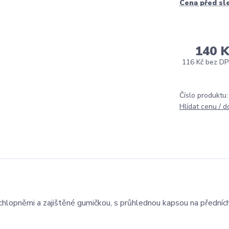
Cena před sl
140 K
116 Kč
bez D
Číslo produktu:
Hlídat cenu / 
lopněmi a zajištěné gumičkou, s průhlednou kapsou na předníc