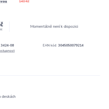
evou
140 Kč
č
Momentálně není k dispozici
PH
3424-08
EAN kód:
3045050079214
dostupnost
h deskách