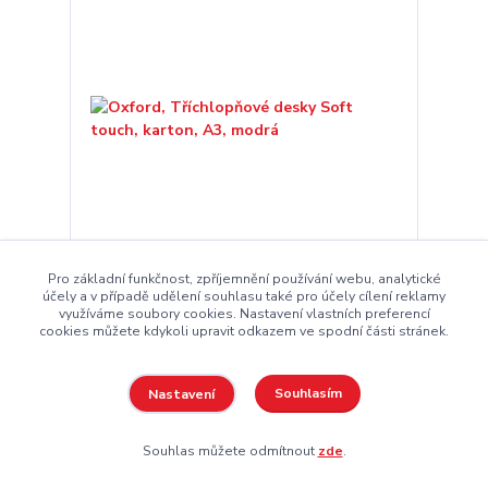
Pro základní funkčnost, zpříjemnění používání webu, analytické
Oxford, Tříchlopňové desky Soft touch, karton,
účely a v případě udělení souhlasu také pro účely cílení reklamy
A3, modrá
využíváme soubory cookies. Nastavení vlastních preferencí
cookies můžete kdykoli upravit odkazem ve spodní části stránek.
250 Kč
250 Kč
Skladem
207 Kč
bez DPH
Souhlasím
Nastavení
Přidat do košíku
Souhlas můžete odmítnout
zde
.