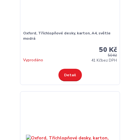
Oxford, Tříchlopňové desky, karton, A4, světle
modrá
50 Kč
50 Kč
Vyprodáno
41 Kč
bez DPH
Detail