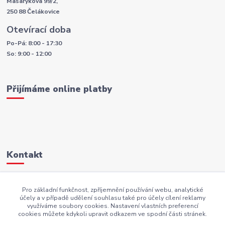
Masarykova 99/2,
250 88 Čelákovice
Otevírací doba
Po-Pá: 8:00 - 17:30
So: 9:00 - 12:00
Přijímáme online platby
Kontakt
+420 605 883 949
Pro základní funkčnost, zpříjemnění používání webu, analytické
účely a v případě udělení souhlasu také pro účely cílení reklamy
AKI.BS@seznam.cz
využíváme soubory cookies. Nastavení vlastních preferencí
cookies můžete kdykoli upravit odkazem ve spodní části stránek.