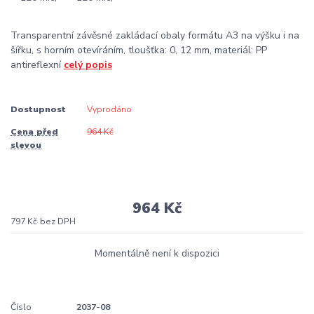
Transparentní závěsné zakládací obaly formátu A3 na výšku i na
šířku, s horním otevíráním, tloušťka: 0, 12 mm, materiál: PP
antireflexní
celý popis
Dostupnost
Vyprodáno
Cena před
964 Kč
slevou
964 Kč
797 Kč
bez DPH
Momentálně není k dispozici
Číslo
2037-08