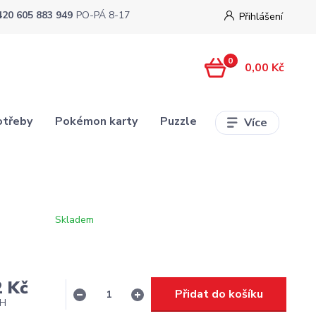
420 605 883 949
PO-PÁ 8-17
Přihlášení
0
0,00 Kč
otřeby
Pokémon karty
Puzzle
Více
Skladem
2 Kč
Přidat do košíku
PH