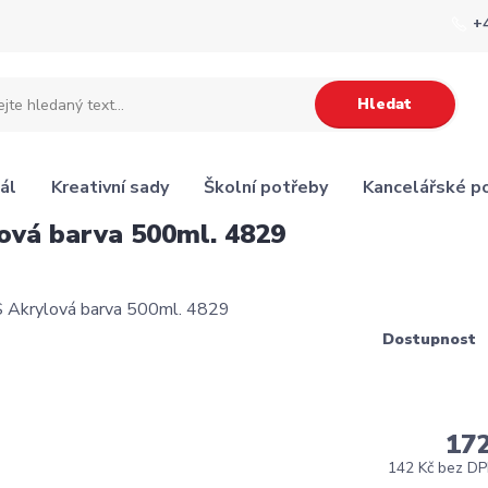
+
Hledat
ál
Kreativní sady
Školní potřeby
Kancelářské p
vá barva 500ml. 4829
Dostupnost
17
142 Kč
bez D