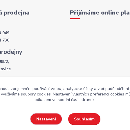
 prodejna
Přijímáme online pla
3 949
1 730
prodejny
99/2,
kovice
í doba
čnost, zpříjemnění používání webu, analytické účely a v případě udělení
- 17:30
y využíváme soubory cookies. Nastavení vlastních preferencí cookies mů
:00
odkazem ve spodní části stránek.
Souhlasím
Nastavení