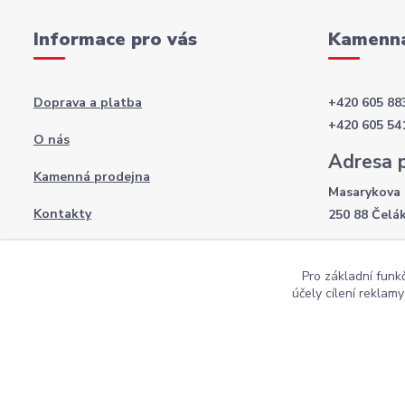
Informace pro vás
Kamenná
Doprava a platba
+420 605 88
+420 605 54
O nás
Adresa 
Kamenná prodejna
Masarykova 
Kontakty
250 88 Čelá
Otevírac
Obchodní podmínky
Pro základní funk
Po-Pá: 8:00 
Podmínky ochrany osobních údajů
účely cílení reklam
So: 9:00 - 12