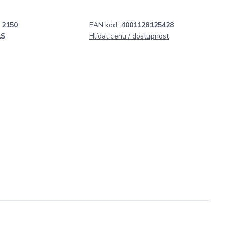
2150
EAN kód:
4001128125428
AS
Hlídat cenu / dostupnost