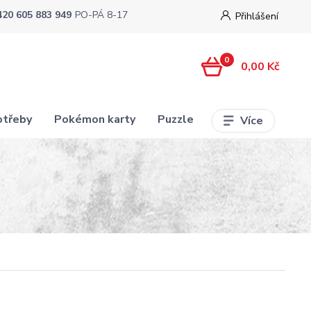
420 605 883 949
PO-PÁ 8-17
Přihlášení
0
0,00 Kč
otřeby
Pokémon karty
Puzzle
Více