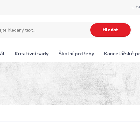
+
Hledat
ál
Kreativní sady
Školní potřeby
Kancelářské p