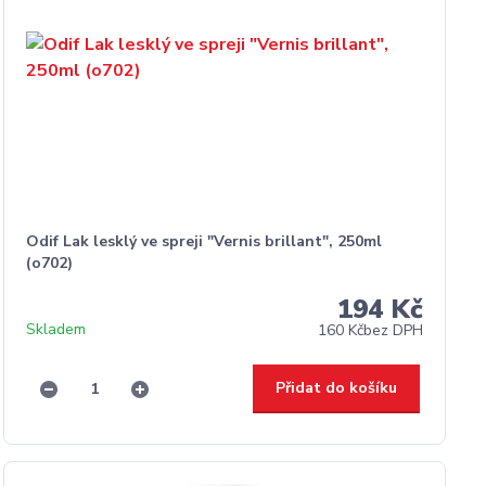
Odif Lak lesklý ve spreji "Vernis brillant", 250ml
(o702)
194 Kč
Skladem
160 Kč
bez DPH
Přidat do košíku