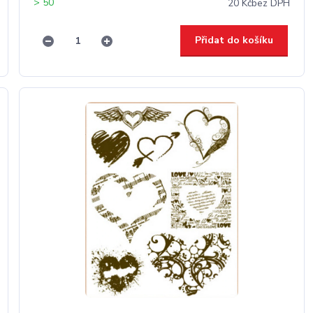
> 50
20 Kč
bez DPH
Přidat do košíku