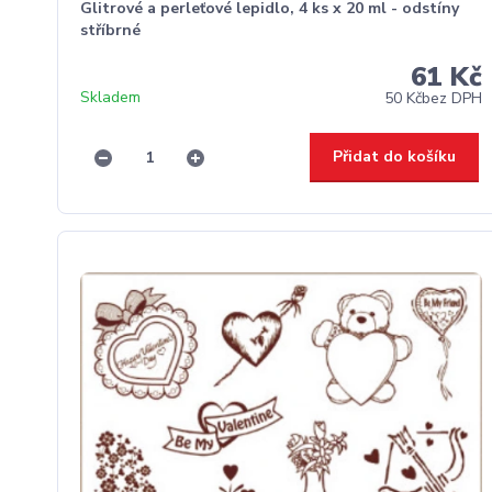
Glitrové a perleťové lepidlo, 4 ks x 20 ml - odstíny
stříbrné
61 Kč
Skladem
50 Kč
bez DPH
Přidat do košíku