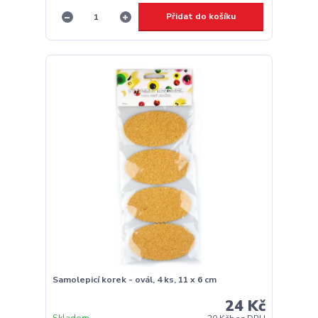
Přidat do košíku
Samolepicí korek - ovál, 4 ks, 11 x 6 cm
24 Kč
Skladem