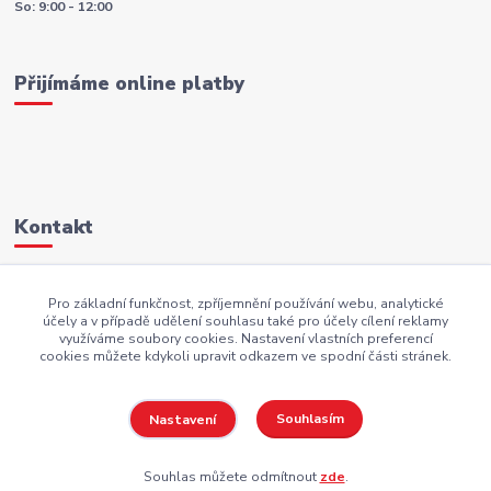
So: 9:00 - 12:00
Přijímáme online platby
Kontakt
+420 605 883 949
Pro základní funkčnost, zpříjemnění používání webu, analytické
účely a v případě udělení souhlasu také pro účely cílení reklamy
AKI.BS@seznam.cz
využíváme soubory cookies. Nastavení vlastních preferencí
cookies můžete kdykoli upravit odkazem ve spodní části stránek.
Souhlasím
Nastavení
Copyright AKI-DEKORACE s.r.o Všechna práva vyhrazena |
PekneWeby
Souhlas můžete odmítnout
zde
.
Vytvořeno na
Eshop-rychle.cz