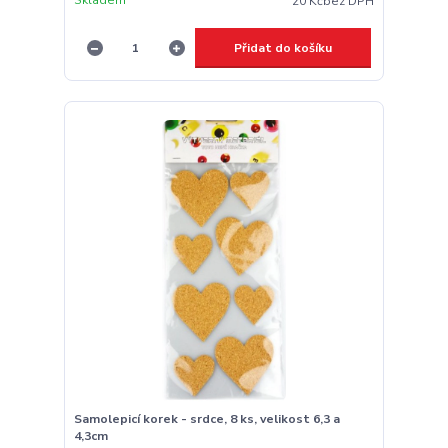
20 Kč
bez DPH
Přidat do košíku
Samolepicí korek - srdce, 8 ks, velikost 6,3 a
4,3cm