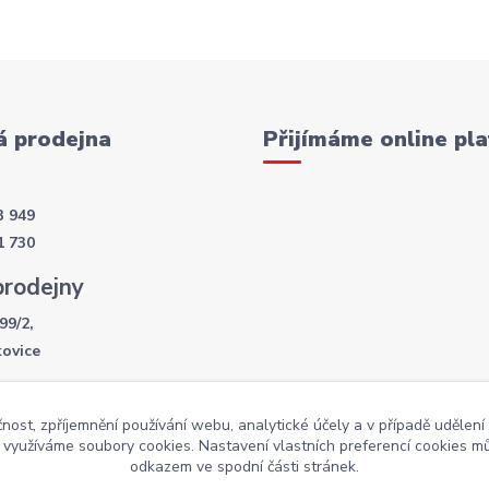
 prodejna
Přijímáme online pla
3 949
1 730
prodejny
99/2,
kovice
í doba
čnost, zpříjemnění používání webu, analytické účely a v případě udělení
- 17:30
y využíváme soubory cookies. Nastavení vlastních preferencí cookies mů
:00
odkazem ve spodní části stránek.