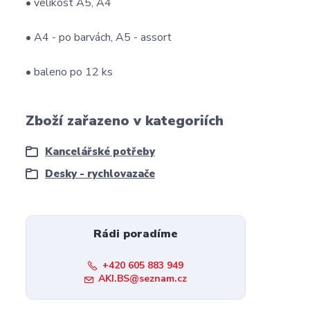
• velikost A5, A4
• A4 - po barvách, A5 - assort
• baleno po 12 ks
Zboží zařazeno v kategoriích
Kancelářské potřeby
Desky - rychlovazače
Rádi poradíme
+420 605 883 949
AKI.BS@seznam.cz