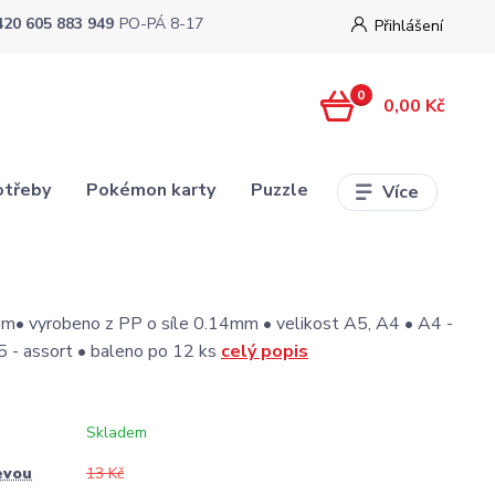
420 605 883 949
PO-PÁ 8-17
Přihlášení
0
0,00 Kč
otřeby
Pokémon karty
Puzzle
Více
m• vyrobeno z PP o síle 0.14mm • velikost A5, A4 • A4 -
5 - assort • baleno po 12 ks
celý popis
Skladem
evou
13 Kč