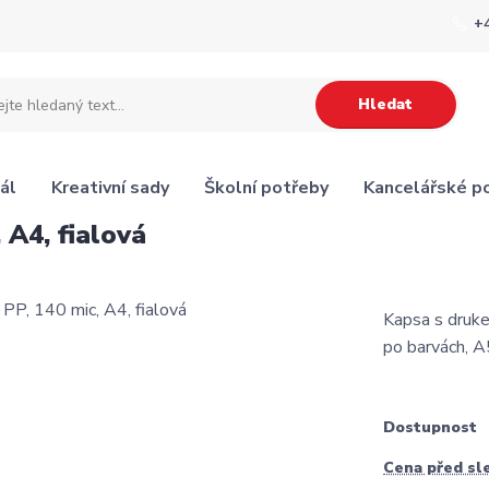
+
Hledat
ál
Kreativní sady
Školní potřeby
Kancelářské p
 A4, fialová
Kapsa s druke
po barvách, A
Dostupnost
Cena před sl