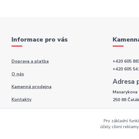
Informace pro vás
Kamenná
Doprava a platba
+420 605 88
+420 605 54
O nás
Adresa 
Kamenná prodejna
Masarykova 
Kontakty
250 88 Čelá
Otevírac
Obchodní podmínky
Pro základní funk
Po-Pá: 8:00 
Podmínky ochrany osobních údajů
účely cílení reklam
So: 9:00 - 12