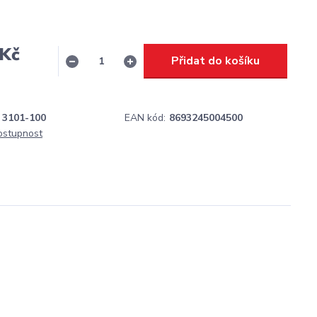
 Kč
Přidat do košíku
H
3101-100
EAN kód:
8693245004500
dostupnost