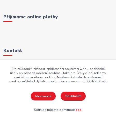
Přijímáme online platby
Kontakt
+420 605 883 949
Pro základní funkčnost, zpříjemnění používání webu, analytické
účely a v případě udělení souhlasu také pro účely cílení reklamy
AKI.BS@seznam.cz
využíváme soubory cookies. Nastavení vlastních preferencí
cookies můžete kdykoli upravit odkazem ve spodní části stránek.
Souhlasím
Nastavení
Copyright AKI-DEKORACE s.r.o Všechna práva vyhrazena |
PekneWeby
Souhlas můžete odmítnout
zde
.
Vytvořeno na
Eshop-rychle.cz