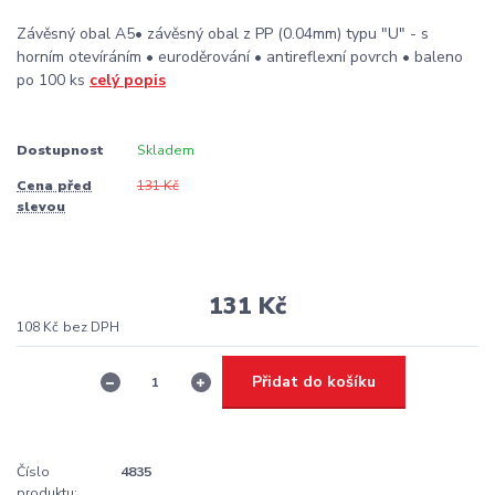
Závěsný obal A5• závěsný obal z PP (0.04mm) typu "U" - s
horním otevíráním • euroděrování • antireflexní povrch • baleno
po 100 ks
celý popis
Dostupnost
Skladem
Cena před
131 Kč
slevou
131 Kč
108 Kč
bez DPH
Přidat do košíku
Číslo
4835
produktu: