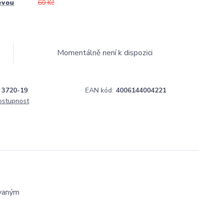
evou
60 Kč
Momentálně není k dispozici
H
3720-19
EAN kód:
4006144004221
dostupnost
ovaným