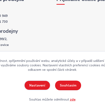
3 949
1 730
prodejny
99/2,
kovice
í doba
čnost, zpříjemnění používání webu, analytické účely a v případě udělení
- 17:30
y využíváme soubory cookies. Nastavení vlastních preferencí cookies mů
:00
odkazem ve spodní části stránek.
Souhlasím
Nastavení
Weby
Souhlas můžete odmítnout
zde
.