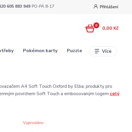
420 605 883 949
PO-PÁ 8-17
Přihlášení
0
0,00 Kč
otřeby
Pokémon karty
Puzzle
Více
lovazačem A4 Soft Touch Oxford by Elba, produkty pro
příjemným povrchem Soft Touch a embosovaným logem
celý
Vyprodáno