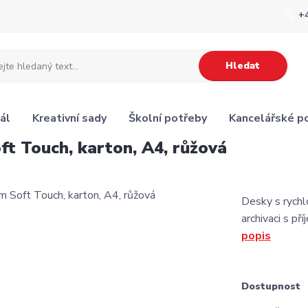
+
Hledat
ál
Kreativní sady
Školní potřeby
Kancelářské p
t Touch, karton, A4, růžová
Desky s rych
archivaci s 
popis
Dostupnost