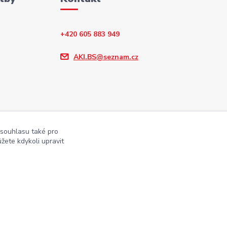
+420 605 883 949
AKI.BS@seznam.cz
 souhlasu také pro
žete kdykoli upravit
Vytvořeno na
Eshop-rychle.cz