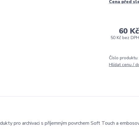
Cena před sl
60 Kč
50 Kč
bez DP
Číslo produktu:
Hlídat cenu / 
odukty pro archivaci s příjemným povrchem Soft Touch a embos