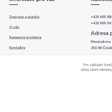
Doprava a platba
+420 605 88
+420 605 54
O nás
Adresa 
Kamenná prodejna
Masarykova 
Kontakty
250 88 Čelá
Otevírac
Obchodní podmínky
Pro základní funk
Po-Pá: 8:00 
Podmínky ochrany osobních údajů
účely cílení reklam
So: 9:00 - 12
Copyright AKI-DEKORACE s.r.o Všechna práva vyhrazena |
Pekne