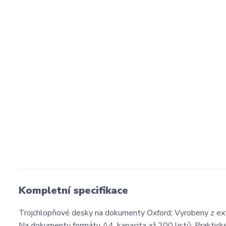
Kompletní specifikace
Trojchlopňové desky na dokumenty Oxford; Vyrobeny z ex
Na dokumenty formátu A4, kapacita až 200 listů; Praktické 