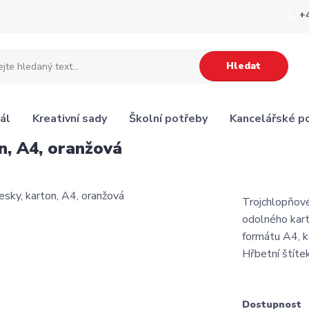
+
Hledat
ál
Kreativní sady
Školní potřeby
Kancelářské p
n, A4, oranžová
Trojchlopňov
odolného kar
formátu A4, ka
Hřbetní štíte
Dostupnost