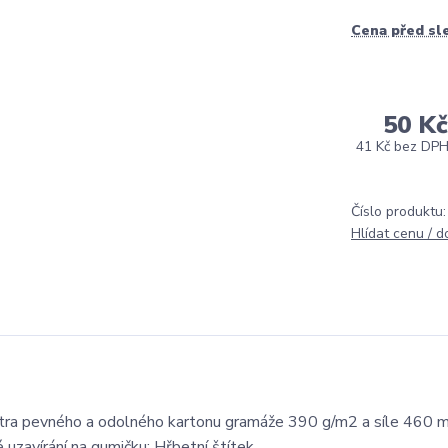
Cena před sl
50 Kč
41 Kč
bez DP
Číslo produktu:
Hlídat cenu / 
tra pevného a odolného kartonu gramáže 390 g/m2 a síle 460 m
uzavírání na gumičku; Hřbetní štítek