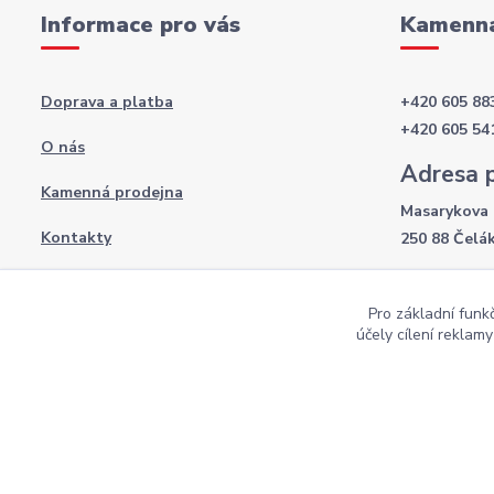
Informace pro vás
Kamenná
Doprava a platba
+420 605 88
+420 605 54
O nás
Adresa 
Kamenná prodejna
Masarykova 
Kontakty
250 88 Čelá
Otevírac
Obchodní podmínky
Pro základní funk
Po-Pá: 8:00 
Podmínky ochrany osobních údajů
účely cílení reklam
So: 9:00 - 12
Copyright AKI-DEKORACE s.r.o Všechna práva vyhrazena |
Pekne