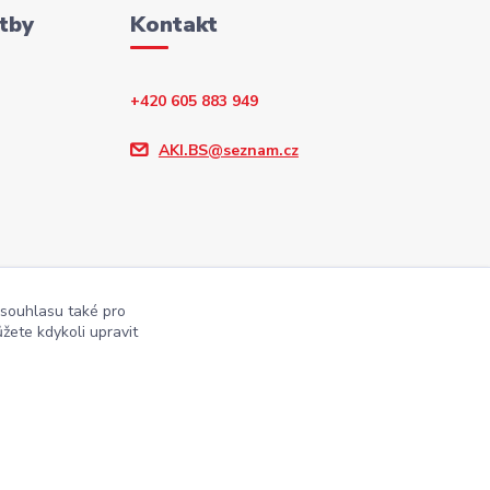
tby
Kontakt
+420 605 883 949
AKI.BS@seznam.cz
 souhlasu také pro
žete kdykoli upravit
Vytvořeno na
Eshop-rychle.cz