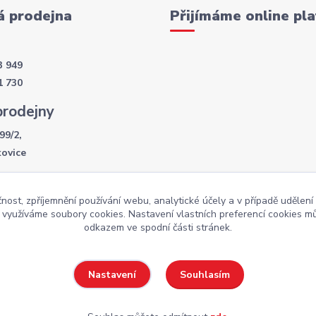
 prodejna
Přijímáme online pla
3 949
1 730
prodejny
99/2,
kovice
í doba
čnost, zpříjemnění používání webu, analytické účely a v případě udělení
- 17:30
y využíváme soubory cookies. Nastavení vlastních preferencí cookies mů
:00
odkazem ve spodní části stránek.
Souhlasím
Nastavení
Weby