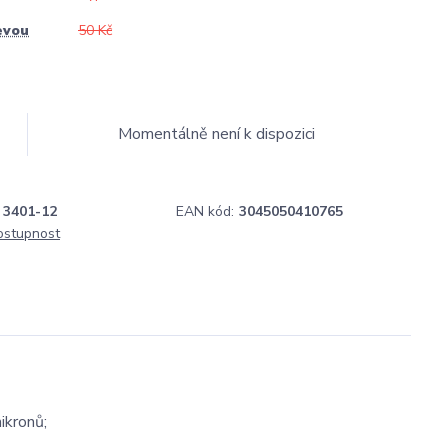
evou
50 Kč
Momentálně není k dispozici
H
3401-12
EAN kód:
3045050410765
dostupnost
ikronů;