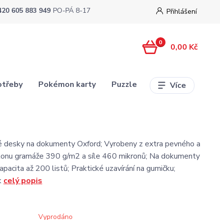
420 605 883 949
PO-PÁ 8-17
Přihlášení
0
0,00 Kč
otřeby
Pokémon karty
Puzzle
Více
é desky na dokumenty Oxford; Vyrobeny z extra pevného a
tonu gramáže 390 g/m2 a síle 460 mikronů; Na dokumenty
pacita až 200 listů; Praktické uzavírání na gumičku;
k
celý popis
Vyprodáno