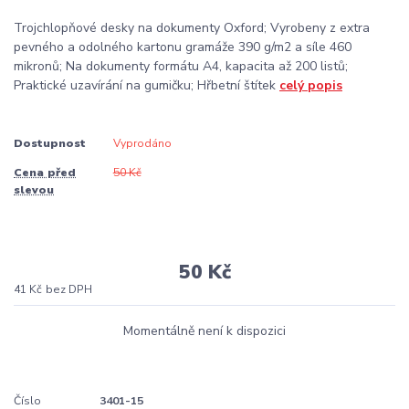
Trojchlopňové desky na dokumenty Oxford; Vyrobeny z extra
pevného a odolného kartonu gramáže 390 g/m2 a síle 460
mikronů; Na dokumenty formátu A4, kapacita až 200 listů;
Praktické uzavírání na gumičku; Hřbetní štítek
celý popis
Dostupnost
Vyprodáno
Cena před
50 Kč
slevou
50 Kč
41 Kč
bez DPH
Momentálně není k dispozici
Číslo
3401-15