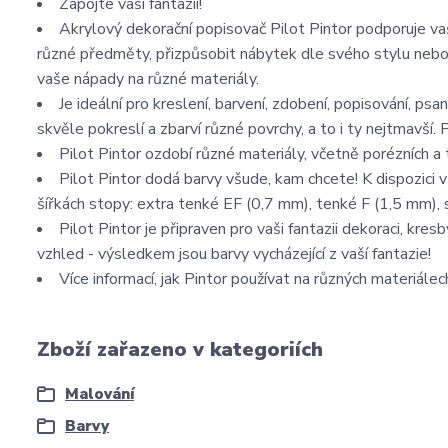
Zapojte vaši fantazii!
Akrylový dekorační popisovač Pilot Pintor podporuje vaš
různé předměty, přizpůsobit nábytek dle svého stylu nebo 
vaše nápady na různé materiály.
Je ideální pro kreslení, barvení, zdobení, popisování, psan
skvěle pokreslí a zbarví různé povrchy, a to i ty nejtmavší. P
Pilot Pintor ozdobí různé materiály, včetně porézních a
Pilot Pintor dodá barvy všude, kam chcete! K dispozici
šířkách stopy: extra tenké EF (0,7 mm), tenké F (1,5 mm), 
Pilot Pintor je připraven pro vaši fantazii dekoraci, kr
vzhled - výsledkem jsou barvy vycházející z vaší fantazie!
Více informací, jak Pintor používat na různých materiále
Zboží zařazeno v kategoriích
Malování
Barvy