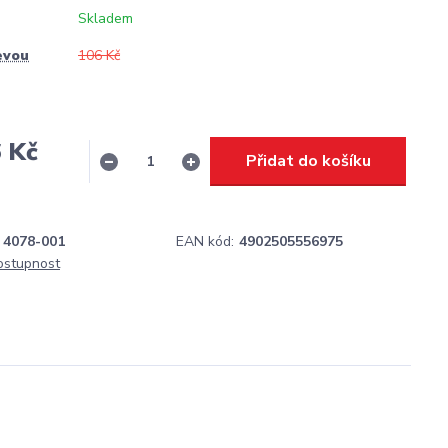
Skladem
evou
106 Kč
 Kč
Přidat do košíku
H
4078-001
EAN kód:
4902505556975
dostupnost