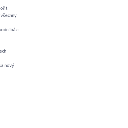
ořit
í všechny
vodní bázi
řech
ela nový