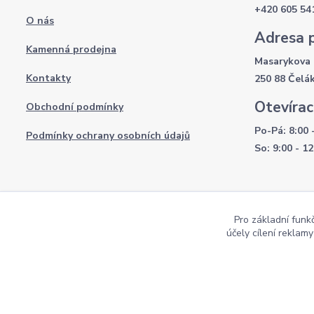
+420 605 54
O nás
Adresa 
Kamenná prodejna
Masarykova 
Kontakty
250 88 Čelá
Otevírac
Obchodní podmínky
Po-Pá: 8:00 
Podmínky ochrany osobních údajů
So: 9:00 - 12
Pro základní funk
účely cílení reklam
Copyright AKI-DEKORACE s.r.o Všechna práva vyhrazena |
Pekne