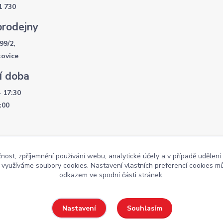
1 730
prodejny
99/2,
kovice
í doba
- 17:30
:00
čnost, zpříjemnění používání webu, analytické účely a v případě udělení
y využíváme soubory cookies. Nastavení vlastních preferencí cookies mů
Weby
odkazem ve spodní části stránek.
Souhlasím
Nastavení