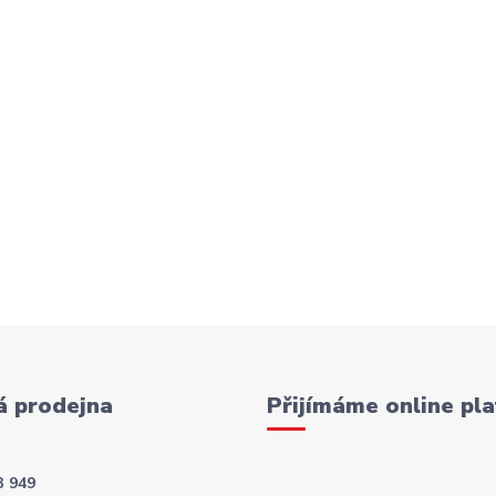
 prodejna
Přijímáme online pla
3 949