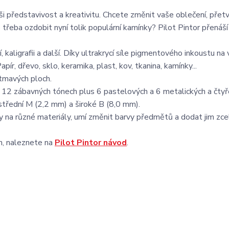
i představivost a kreativitu. Chcete změnit vaše oblečení, přetv
třeba ozdobit nyní tolik populární kamínky? Pilot Pintor přenáš
í, kaligrafii a další. Díky ultrakrycí síle pigmentového inkoustu na 
apír, dřevo, sklo, keramika, plast, kov, tkanina, kamínky...
 tmavých ploch.
 v 12 zábavných tónech plus 6 pastelových a 6 metalických a čty
střední M (2,2 mm) a široké B (8,0 mm).
esby na různé materiály, umí změnit barvy předmětů a dodat jim zc
ch, naleznete na
Pilot Pintor návod
.