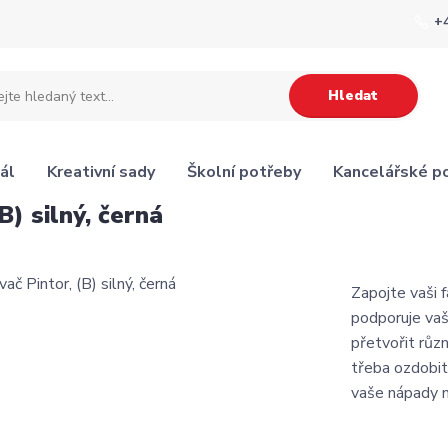
+
Hledat
ál
Kreativní sady
Školní potřeby
Kancelářské p
B) silný, černá
Zapojte vaši f
podporuje vaš
přetvořit růz
třeba ozdobit
vaše nápady n