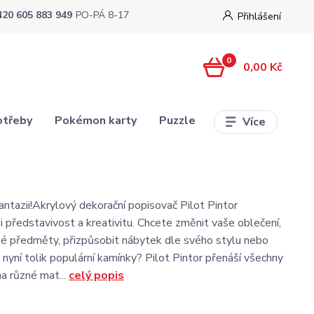
420 605 883 949
PO-PÁ 8-17
Přihlášení
0
0,00 Kč
otřeby
Pokémon karty
Puzzle
Více
antazii!Akrylový dekorační popisovač Pilot Pintor
i představivost a kreativitu. Chcete změnit vaše oblečení,
né předměty, přizpůsobit nábytek dle svého stylu nebo
 nyní tolik populární kamínky? Pilot Pintor přenáší všechny
a různé mat...
celý popis