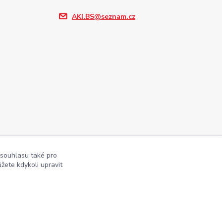
AKI.BS@seznam.cz
 souhlasu také pro
žete kdykoli upravit
Vytvořeno na
Eshop-rychle.cz