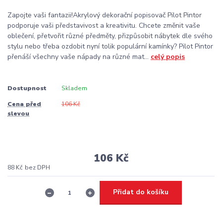
Zapojte vaši fantazii!Akrylový dekorační popisovač Pilot Pintor
podporuje vaši představivost a kreativitu. Chcete změnit vaše
oblečení, přetvořit různé předměty, přizpůsobit nábytek dle svého
stylu nebo třeba ozdobit nyní tolik populární kamínky? Pilot Pintor
přenáší všechny vaše nápady na různé mat...
celý popis
Dostupnost
Skladem
Cena před
106 Kč
slevou
106 Kč
88 Kč
bez DPH
Přidat do košíku