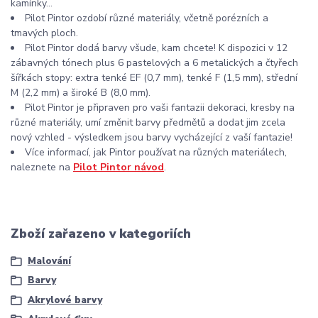
kamínky...
Pilot Pintor ozdobí různé materiály, včetně porézních a
tmavých ploch.
Pilot Pintor dodá barvy všude, kam chcete! K dispozici v 12
zábavných tónech plus 6 pastelových a 6 metalických a čtyřech
šířkách stopy: extra tenké EF (0,7 mm), tenké F (1,5 mm), střední
M (2,2 mm) a široké B (8,0 mm).
Pilot Pintor je připraven pro vaši fantazii dekoraci, kresby na
různé materiály, umí změnit barvy předmětů a dodat jim zcela
nový vzhled - výsledkem jsou barvy vycházející z vaší fantazie!
Více informací, jak Pintor používat na různých materiálech,
naleznete na
Pilot Pintor návod
.
Zboží zařazeno v kategoriích
Malování
Barvy
Akrylové barvy