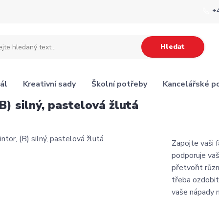
+
Hledat
ál
Kreativní sady
Školní potřeby
Kancelářské p
B) silný, pastelová žlutá
Zapojte vaši f
podporuje vaš
přetvořit růz
třeba ozdobit
vaše nápady n