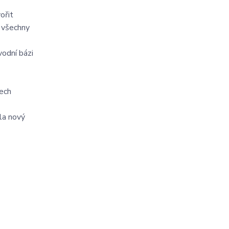
ořit
í všechny
vodní bázi
řech
ela nový