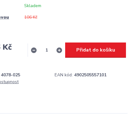
Skladem
evou
106 Kč
 Kč
Přidat do košíku
H
4078-025
EAN kód:
4902505557101
dostupnost