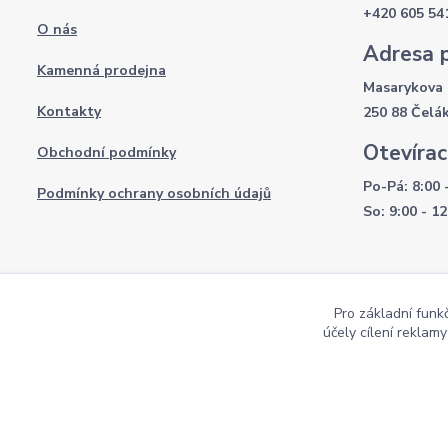
+420 605 54
O nás
Adresa 
Kamenná prodejna
Masarykova 
Kontakty
250 88 Čelá
Otevírac
Obchodní podmínky
Po-Pá: 8:00 
Podmínky ochrany osobních údajů
So: 9:00 - 12
Pro základní funk
účely cílení reklam
Copyright AKI-DEKORACE s.r.o Všechna práva vyhrazena |
Pekne