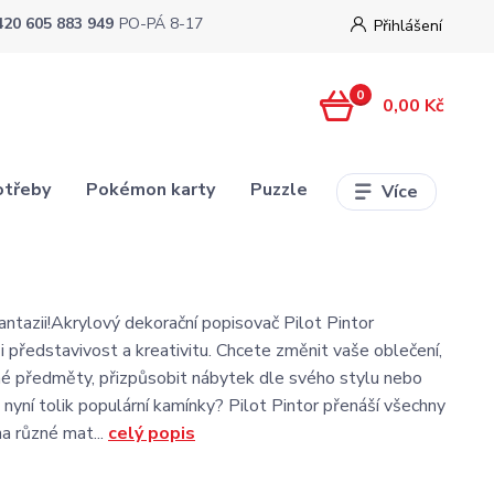
420 605 883 949
PO-PÁ 8-17
Přihlášení
0
0,00 Kč
otřeby
Pokémon karty
Puzzle
Více
antazii!Akrylový dekorační popisovač Pilot Pintor
i představivost a kreativitu. Chcete změnit vaše oblečení,
né předměty, přizpůsobit nábytek dle svého stylu nebo
 nyní tolik populární kamínky? Pilot Pintor přenáší všechny
a různé mat...
celý popis