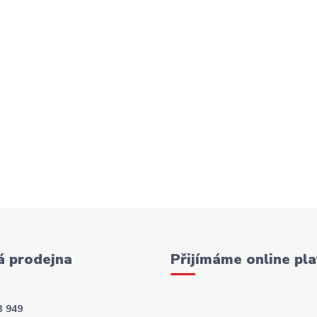
 prodejna
Přijímáme online pla
3 949