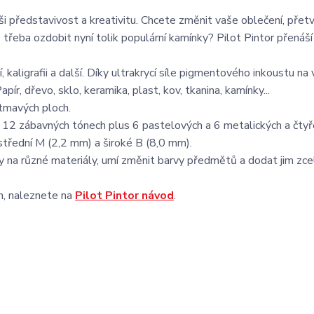
i představivost a kreativitu. Chcete změnit vaše oblečení, přetv
třeba ozdobit nyní tolik populární kamínky? Pilot Pintor přenáš
í, kaligrafii a další. Díky ultrakrycí síle pigmentového inkoustu na 
apír, dřevo, sklo, keramika, plast, kov, tkanina, kamínky...
 tmavých ploch.
 v 12 zábavných tónech plus 6 pastelových a 6 metalických a čty
střední M (2,2 mm) a široké B (8,0 mm).
esby na různé materiály, umí změnit barvy předmětů a dodat jim zc
ch, naleznete na
Pilot Pintor návod
.