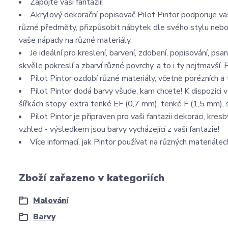
Zapojte vaši fantazii!
Akrylový dekorační popisovač Pilot Pintor podporuje vaš
různé předměty, přizpůsobit nábytek dle svého stylu nebo 
vaše nápady na různé materiály.
Je ideální pro kreslení, barvení, zdobení, popisování, psan
skvěle pokreslí a zbarví různé povrchy, a to i ty nejtmavší. P
Pilot Pintor ozdobí různé materiály, včetně porézních a
Pilot Pintor dodá barvy všude, kam chcete! K dispozici
šířkách stopy: extra tenké EF (0,7 mm), tenké F (1,5 mm), 
Pilot Pintor je připraven pro vaši fantazii dekoraci, kr
vzhled - výsledkem jsou barvy vycházející z vaší fantazie!
Více informací, jak Pintor používat na různých materiále
Zboží zařazeno v kategoriích
Malování
Barvy