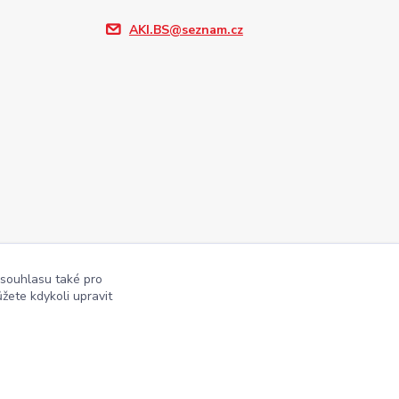
AKI.BS@seznam.cz
 souhlasu také pro
žete kdykoli upravit
Vytvořeno na
Eshop-rychle.cz