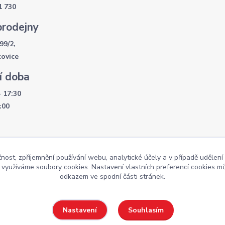
1 730
prodejny
99/2,
kovice
í doba
- 17:30
:00
čnost, zpříjemnění používání webu, analytické účely a v případě udělení
y využíváme soubory cookies. Nastavení vlastních preferencí cookies mů
Weby
odkazem ve spodní části stránek.
Souhlasím
Nastavení