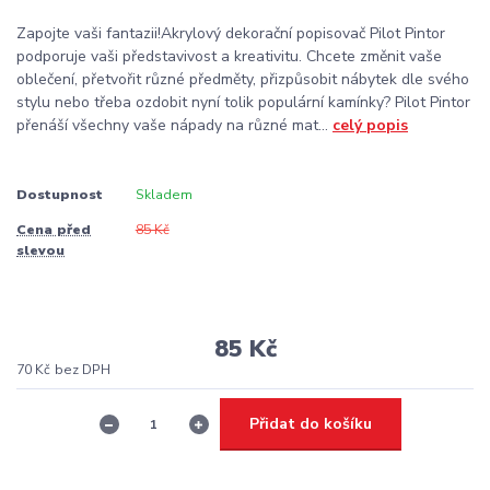
Zapojte vaši fantazii!Akrylový dekorační popisovač Pilot Pintor
podporuje vaši představivost a kreativitu. Chcete změnit vaše
oblečení, přetvořit různé předměty, přizpůsobit nábytek dle svého
stylu nebo třeba ozdobit nyní tolik populární kamínky? Pilot Pintor
přenáší všechny vaše nápady na různé mat...
celý popis
Dostupnost
Skladem
Cena před
85 Kč
slevou
85 Kč
70 Kč
bez DPH
Přidat do košíku