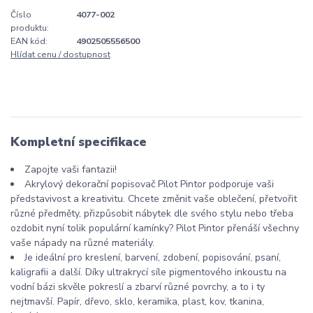
Číslo
4077-002
produktu:
EAN kód:
4902505556500
Hlídat cenu / dostupnost
Kompletní specifikace
Zapojte vaši fantazii!
Akrylový dekorační popisovač Pilot Pintor podporuje vaši
představivost a kreativitu. Chcete změnit vaše oblečení, přetvořit
různé předměty, přizpůsobit nábytek dle svého stylu nebo třeba
ozdobit nyní tolik populární kamínky? Pilot Pintor přenáší všechny
vaše nápady na různé materiály.
Je ideální pro kreslení, barvení, zdobení, popisování, psaní,
kaligrafii a další. Díky ultrakrycí síle pigmentového inkoustu na
vodní bázi skvěle pokreslí a zbarví různé povrchy, a to i ty
nejtmavší. Papír, dřevo, sklo, keramika, plast, kov, tkanina,