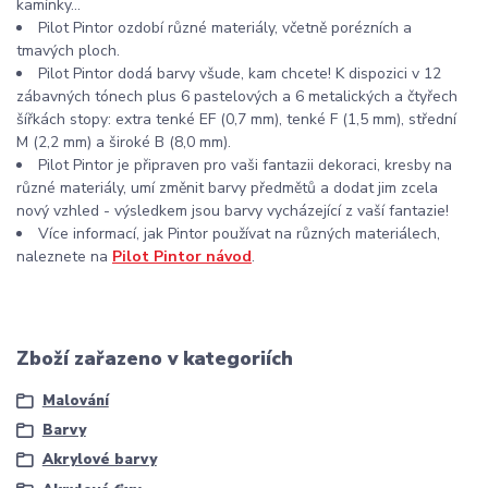
kamínky...
Pilot Pintor ozdobí různé materiály, včetně porézních a
tmavých ploch.
Pilot Pintor dodá barvy všude, kam chcete! K dispozici v 12
zábavných tónech plus 6 pastelových a 6 metalických a čtyřech
šířkách stopy: extra tenké EF (0,7 mm), tenké F (1,5 mm), střední
M (2,2 mm) a široké B (8,0 mm).
Pilot Pintor je připraven pro vaši fantazii dekoraci, kresby na
různé materiály, umí změnit barvy předmětů a dodat jim zcela
nový vzhled - výsledkem jsou barvy vycházející z vaší fantazie!
Více informací, jak Pintor používat na různých materiálech,
naleznete na
Pilot Pintor návod
.
Zboží zařazeno v kategoriích
Malování
Barvy
Akrylové barvy