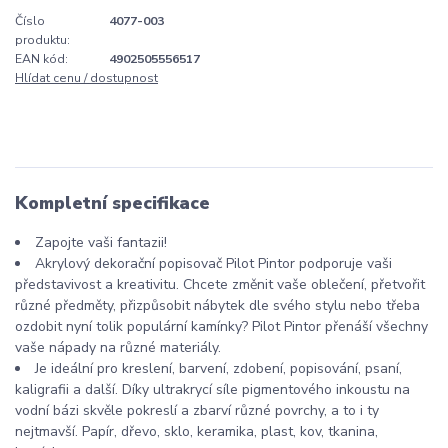
Číslo
4077-003
produktu:
EAN kód:
4902505556517
Hlídat cenu / dostupnost
Kompletní specifikace
Zapojte vaši fantazii!
Akrylový dekorační popisovač Pilot Pintor podporuje vaši
představivost a kreativitu. Chcete změnit vaše oblečení, přetvořit
různé předměty, přizpůsobit nábytek dle svého stylu nebo třeba
ozdobit nyní tolik populární kamínky? Pilot Pintor přenáší všechny
vaše nápady na různé materiály.
Je ideální pro kreslení, barvení, zdobení, popisování, psaní,
kaligrafii a další. Díky ultrakrycí síle pigmentového inkoustu na
vodní bázi skvěle pokreslí a zbarví různé povrchy, a to i ty
nejtmavší. Papír, dřevo, sklo, keramika, plast, kov, tkanina,