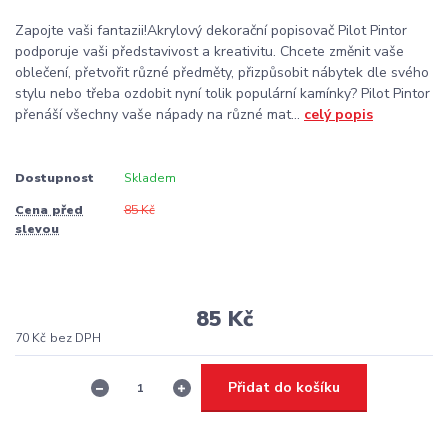
Zapojte vaši fantazii!Akrylový dekorační popisovač Pilot Pintor
podporuje vaši představivost a kreativitu. Chcete změnit vaše
oblečení, přetvořit různé předměty, přizpůsobit nábytek dle svého
stylu nebo třeba ozdobit nyní tolik populární kamínky? Pilot Pintor
přenáší všechny vaše nápady na různé mat...
celý popis
Dostupnost
Skladem
Cena před
85 Kč
slevou
85 Kč
70 Kč
bez DPH
Přidat do košíku