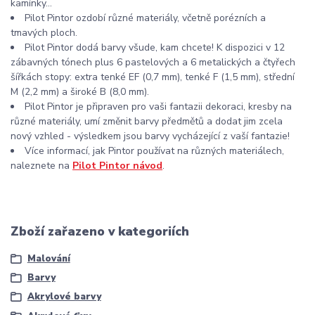
kamínky...
Pilot Pintor ozdobí různé materiály, včetně porézních a
tmavých ploch.
Pilot Pintor dodá barvy všude, kam chcete! K dispozici v 12
zábavných tónech plus 6 pastelových a 6 metalických a čtyřech
šířkách stopy: extra tenké EF (0,7 mm), tenké F (1,5 mm), střední
M (2,2 mm) a široké B (8,0 mm).
Pilot Pintor je připraven pro vaši fantazii dekoraci, kresby na
různé materiály, umí změnit barvy předmětů a dodat jim zcela
nový vzhled - výsledkem jsou barvy vycházející z vaší fantazie!
Více informací, jak Pintor používat na různých materiálech,
naleznete na
Pilot Pintor návod
.
Zboží zařazeno v kategoriích
Malování
Barvy
Akrylové barvy