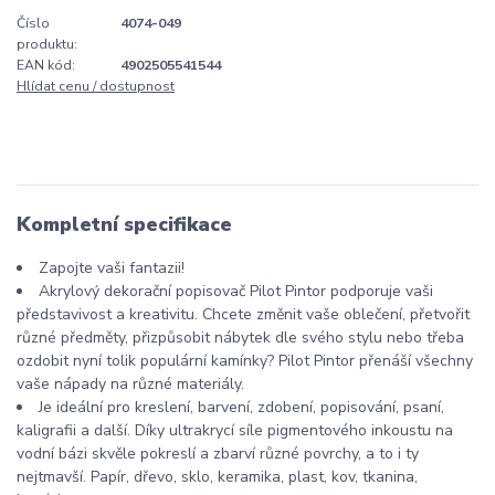
Číslo
4074-049
produktu:
EAN kód:
4902505541544
Hlídat cenu / dostupnost
Kompletní specifikace
Zapojte vaši fantazii!
Akrylový dekorační popisovač Pilot Pintor podporuje vaši
představivost a kreativitu. Chcete změnit vaše oblečení, přetvořit
různé předměty, přizpůsobit nábytek dle svého stylu nebo třeba
ozdobit nyní tolik populární kamínky? Pilot Pintor přenáší všechny
vaše nápady na různé materiály.
Je ideální pro kreslení, barvení, zdobení, popisování, psaní,
kaligrafii a další. Díky ultrakrycí síle pigmentového inkoustu na
vodní bázi skvěle pokreslí a zbarví různé povrchy, a to i ty
nejtmavší. Papír, dřevo, sklo, keramika, plast, kov, tkanina,