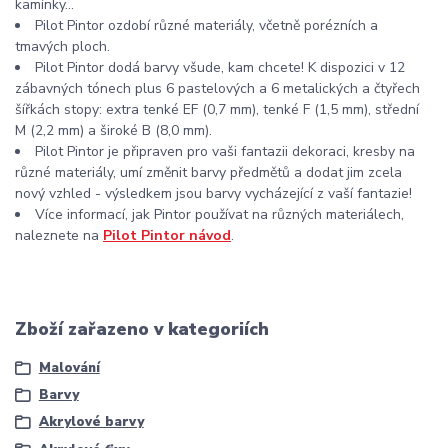
kamínky...
Pilot Pintor ozdobí různé materiály, včetně porézních a
tmavých ploch.
Pilot Pintor dodá barvy všude, kam chcete! K dispozici v 12
zábavných tónech plus 6 pastelových a 6 metalických a čtyřech
šířkách stopy: extra tenké EF (0,7 mm), tenké F (1,5 mm), střední
M (2,2 mm) a široké B (8,0 mm).
Pilot Pintor je připraven pro vaši fantazii dekoraci, kresby na
různé materiály, umí změnit barvy předmětů a dodat jim zcela
nový vzhled - výsledkem jsou barvy vycházející z vaší fantazie!
Více informací, jak Pintor používat na různých materiálech,
naleznete na
Pilot Pintor návod
.
Zboží zařazeno v kategoriích
Malování
Barvy
Akrylové barvy