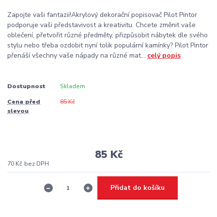
Zapojte vaši fantazii!Akrylový dekorační popisovač Pilot Pintor
podporuje vaši představivost a kreativitu. Chcete změnit vaše
oblečení, přetvořit různé předměty, přizpůsobit nábytek dle svého
stylu nebo třeba ozdobit nyní tolik populární kamínky? Pilot Pintor
přenáší všechny vaše nápady na různé mat...
celý popis
Dostupnost
Skladem
Cena před
85 Kč
slevou
85 Kč
70 Kč
bez DPH
Přidat do košíku