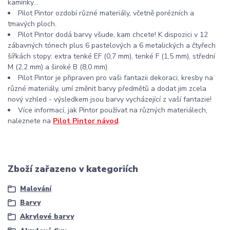
kamínky...
Pilot Pintor ozdobí různé materiály, včetně porézních a
tmavých ploch.
Pilot Pintor dodá barvy všude, kam chcete! K dispozici v 12
zábavných tónech plus 6 pastelových a 6 metalických a čtyřech
šířkách stopy: extra tenké EF (0,7 mm), tenké F (1,5 mm), střední
M (2,2 mm) a široké B (8,0 mm).
Pilot Pintor je připraven pro vaši fantazii dekoraci, kresby na
různé materiály, umí změnit barvy předmětů a dodat jim zcela
nový vzhled - výsledkem jsou barvy vycházející z vaší fantazie!
Více informací, jak Pintor používat na různých materiálech,
naleznete na
Pilot Pintor návod
.
Zboží zařazeno v kategoriích
Malování
Barvy
Akrylové barvy