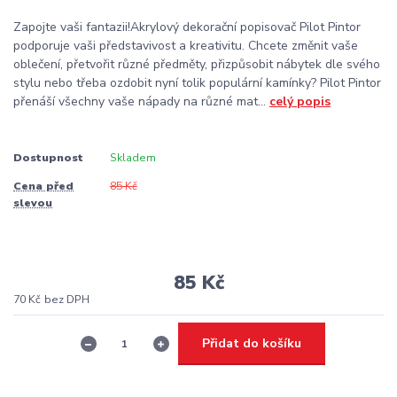
Zapojte vaši fantazii!Akrylový dekorační popisovač Pilot Pintor
podporuje vaši představivost a kreativitu. Chcete změnit vaše
oblečení, přetvořit různé předměty, přizpůsobit nábytek dle svého
stylu nebo třeba ozdobit nyní tolik populární kamínky? Pilot Pintor
přenáší všechny vaše nápady na různé mat...
celý popis
Dostupnost
Skladem
Cena před
85 Kč
slevou
85 Kč
70 Kč
bez DPH
Přidat do košíku