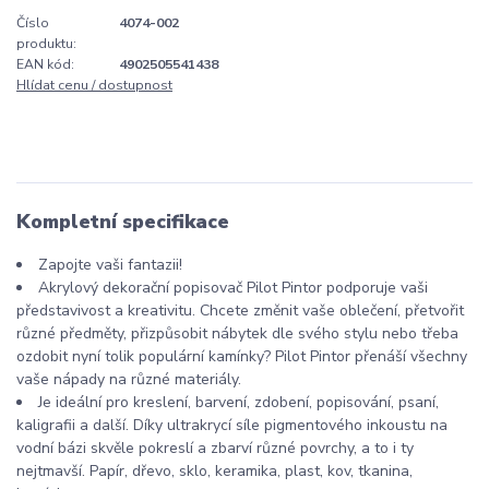
Číslo
4074-002
produktu:
EAN kód:
4902505541438
Hlídat cenu / dostupnost
Kompletní specifikace
Zapojte vaši fantazii!
Akrylový dekorační popisovač Pilot Pintor podporuje vaši
představivost a kreativitu. Chcete změnit vaše oblečení, přetvořit
různé předměty, přizpůsobit nábytek dle svého stylu nebo třeba
ozdobit nyní tolik populární kamínky? Pilot Pintor přenáší všechny
vaše nápady na různé materiály.
Je ideální pro kreslení, barvení, zdobení, popisování, psaní,
kaligrafii a další. Díky ultrakrycí síle pigmentového inkoustu na
vodní bázi skvěle pokreslí a zbarví různé povrchy, a to i ty
nejtmavší. Papír, dřevo, sklo, keramika, plast, kov, tkanina,