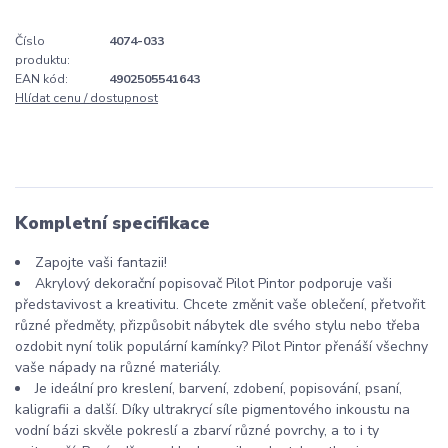
Číslo
4074-033
produktu:
EAN kód:
4902505541643
Hlídat cenu / dostupnost
Kompletní specifikace
Zapojte vaši fantazii!
Akrylový dekorační popisovač Pilot Pintor podporuje vaši
představivost a kreativitu. Chcete změnit vaše oblečení, přetvořit
různé předměty, přizpůsobit nábytek dle svého stylu nebo třeba
ozdobit nyní tolik populární kamínky? Pilot Pintor přenáší všechny
vaše nápady na různé materiály.
Je ideální pro kreslení, barvení, zdobení, popisování, psaní,
kaligrafii a další. Díky ultrakrycí síle pigmentového inkoustu na
vodní bázi skvěle pokreslí a zbarví různé povrchy, a to i ty