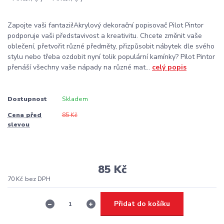
Zapojte vaši fantazii!Akrylový dekorační popisovač Pilot Pintor
podporuje vaši představivost a kreativitu. Chcete změnit vaše
oblečení, přetvořit různé předměty, přizpůsobit nábytek dle svého
stylu nebo třeba ozdobit nyní tolik populární kamínky? Pilot Pintor
přenáší všechny vaše nápady na různé mat...
celý popis
Dostupnost
Skladem
Cena před
85 Kč
slevou
85 Kč
70 Kč
bez DPH
Přidat do košíku