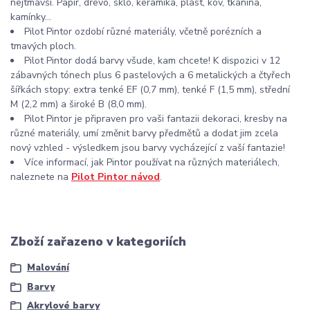
nejtmavší. Papír, dřevo, sklo, keramika, plast, kov, tkanina,
kamínky...
Pilot Pintor ozdobí různé materiály, včetně porézních a
tmavých ploch.
Pilot Pintor dodá barvy všude, kam chcete! K dispozici v 12
zábavných tónech plus 6 pastelových a 6 metalických a čtyřech
šířkách stopy: extra tenké EF (0,7 mm), tenké F (1,5 mm), střední
M (2,2 mm) a široké B (8,0 mm).
Pilot Pintor je připraven pro vaši fantazii dekoraci, kresby na
různé materiály, umí změnit barvy předmětů a dodat jim zcela
nový vzhled - výsledkem jsou barvy vycházející z vaší fantazie!
Více informací, jak Pintor používat na různých materiálech,
naleznete na
Pilot Pintor návod
.
Zboží zařazeno v kategoriích
Malování
Barvy
Akrylové barvy