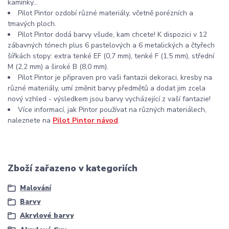
kamínky...
Pilot Pintor ozdobí různé materiály, včetně porézních a
tmavých ploch.
Pilot Pintor dodá barvy všude, kam chcete! K dispozici v 12
zábavných tónech plus 6 pastelových a 6 metalických a čtyřech
šířkách stopy: extra tenké EF (0,7 mm), tenké F (1,5 mm), střední
M (2,2 mm) a široké B (8,0 mm).
Pilot Pintor je připraven pro vaši fantazii dekoraci, kresby na
různé materiály, umí změnit barvy předmětů a dodat jim zcela
nový vzhled - výsledkem jsou barvy vycházející z vaší fantazie!
Více informací, jak Pintor používat na různých materiálech,
naleznete na
Pilot Pintor návod
.
Zboží zařazeno v kategoriích
Malování
Barvy
Akrylové barvy