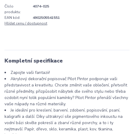
Číslo
4074-025
produktu:
EAN kód:
4902505541551
Hlídat cenu / dostupnost
Kompletní specifikace
Zapojte vaši fantazii!
Akrylový dekorační popisovač Pilot Pintor podporuje vaši
představivost a kreativitu. Chcete změnit vaše oblečení, přetvořit
různé předměty, přizpůsobit nábytek dle svého stylu nebo třeba
ozdobit nyní tolik populární kamínky? Pilot Pintor přenáší všechny
vaše nápady na různé materiály.
Je ideální pro kreslení, barvení, zdobení, popisování, psaní,
kaligrafii a další. Díky ultrakrycí síle pigmentového inkoustu na
vodní bázi skvěle pokreslí a zbarví různé povrchy, a to i ty
nejtmavší. Papír, dřevo, sklo, keramika, plast, kov, tkanina,