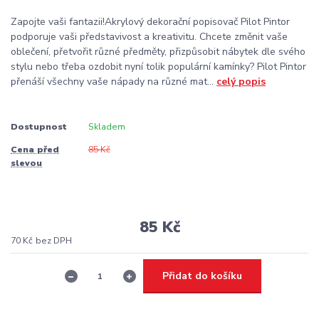
Zapojte vaši fantazii!Akrylový dekorační popisovač Pilot Pintor
podporuje vaši představivost a kreativitu. Chcete změnit vaše
oblečení, přetvořit různé předměty, přizpůsobit nábytek dle svého
stylu nebo třeba ozdobit nyní tolik populární kamínky? Pilot Pintor
přenáší všechny vaše nápady na různé mat...
celý popis
Dostupnost
Skladem
Cena před
85 Kč
slevou
85 Kč
70 Kč
bez DPH
Přidat do košíku