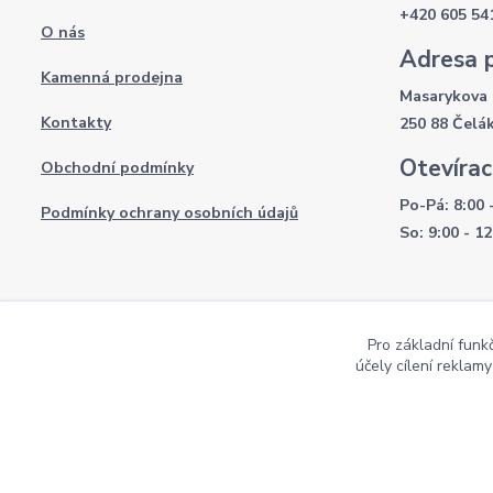
+420 605 54
O nás
Adresa 
Kamenná prodejna
Masarykova 
Kontakty
250 88 Čelá
Otevírac
Obchodní podmínky
Po-Pá: 8:00 
Podmínky ochrany osobních údajů
So: 9:00 - 12
Pro základní funk
účely cílení reklam
Copyright AKI-DEKORACE s.r.o Všechna práva vyhrazena |
Pekne