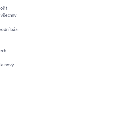
ořit
í všechny
vodní bázi
řech
ela nový