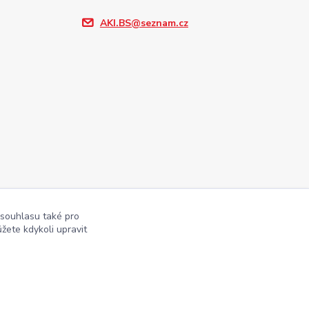
AKI.BS@seznam.cz
 souhlasu také pro
žete kdykoli upravit
Vytvořeno na
Eshop-rychle.cz