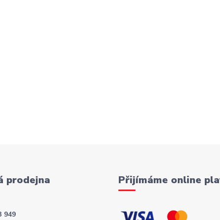
 prodejna
Přijímáme online pla
3 949