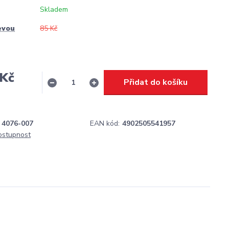
Skladem
evou
85 Kč
 Kč
Přidat do košíku
H
4076-007
EAN kód:
4902505541957
dostupnost