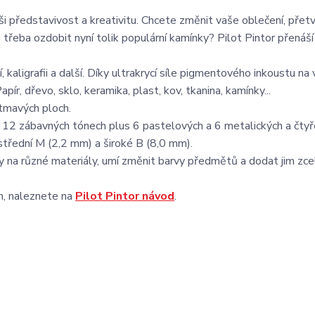
i představivost a kreativitu. Chcete změnit vaše oblečení, přetv
třeba ozdobit nyní tolik populární kamínky? Pilot Pintor přenáš
í, kaligrafii a další. Díky ultrakrycí síle pigmentového inkoustu na 
apír, dřevo, sklo, keramika, plast, kov, tkanina, kamínky...
 tmavých ploch.
 v 12 zábavných tónech plus 6 pastelových a 6 metalických a čty
střední M (2,2 mm) a široké B (8,0 mm).
esby na různé materiály, umí změnit barvy předmětů a dodat jim zc
ch, naleznete na
Pilot Pintor návod
.