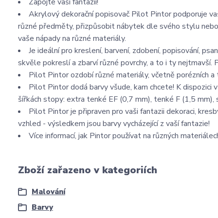
Zapojte vaši fantazii!
Akrylový dekorační popisovač Pilot Pintor podporuje vaš
různé předměty, přizpůsobit nábytek dle svého stylu nebo 
vaše nápady na různé materiály.
Je ideální pro kreslení, barvení, zdobení, popisování, psan
skvěle pokreslí a zbarví různé povrchy, a to i ty nejtmavší. P
Pilot Pintor ozdobí různé materiály, včetně porézních a
Pilot Pintor dodá barvy všude, kam chcete! K dispozici
šířkách stopy: extra tenké EF (0,7 mm), tenké F (1,5 mm), 
Pilot Pintor je připraven pro vaši fantazii dekoraci, kr
vzhled - výsledkem jsou barvy vycházející z vaší fantazie!
Více informací, jak Pintor používat na různých materiále
Zboží zařazeno v kategoriích
Malování
Barvy