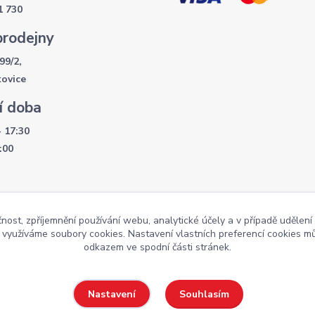
1 730
prodejny
99/2,
kovice
í doba
- 17:30
:00
čnost, zpříjemnění používání webu, analytické účely a v případě udělení
y využíváme soubory cookies. Nastavení vlastních preferencí cookies mů
Weby
odkazem ve spodní části stránek.
Souhlasím
Nastavení