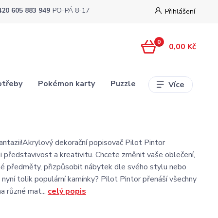
420 605 883 949
PO-PÁ 8-17
Přihlášení
0
0,00 Kč
otřeby
Pokémon karty
Puzzle
Více
antazii!Akrylový dekorační popisovač Pilot Pintor
i představivost a kreativitu. Chcete změnit vaše oblečení,
né předměty, přizpůsobit nábytek dle svého stylu nebo
 nyní tolik populární kamínky? Pilot Pintor přenáší všechny
a různé mat...
celý popis