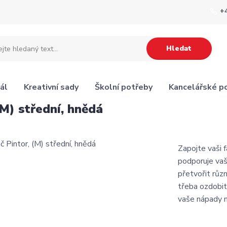
+
Hledat
ál
Kreativní sady
Školní potřeby
Kancelářské p
(M) střední, hnědá
Zapojte vaši f
podporuje vaš
přetvořit růz
třeba ozdobit
vaše nápady n