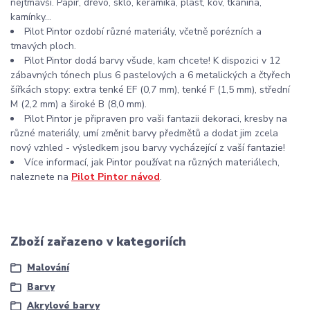
nejtmavší. Papír, dřevo, sklo, keramika, plast, kov, tkanina,
kamínky...
Pilot Pintor ozdobí různé materiály, včetně porézních a
tmavých ploch.
Pilot Pintor dodá barvy všude, kam chcete! K dispozici v 12
zábavných tónech plus 6 pastelových a 6 metalických a čtyřech
šířkách stopy: extra tenké EF (0,7 mm), tenké F (1,5 mm), střední
M (2,2 mm) a široké B (8,0 mm).
Pilot Pintor je připraven pro vaši fantazii dekoraci, kresby na
různé materiály, umí změnit barvy předmětů a dodat jim zcela
nový vzhled - výsledkem jsou barvy vycházející z vaší fantazie!
Více informací, jak Pintor používat na různých materiálech,
naleznete na
Pilot Pintor návod
.
Zboží zařazeno v kategoriích
Malování
Barvy
Akrylové barvy