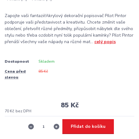
Zapojte vaši fantazii!Akrylový dekorační popisovač Pilot Pintor
podporuje vaši představivost a kreativitu. Chcete změnit vaše
oblečení, přetvořit různé předměty, přizpůsobit nábytek dle svého
stylu nebo třeba ozdobit nyní tolik populární kamínky? Pilot Pintor
přenáší všechny vaše nápady na různé mat...
celý popis
Dostupnost
Skladem
Cena před
85 Kč
slevou
85 Kč
70 Kč
bez DPH
Přidat do košíku