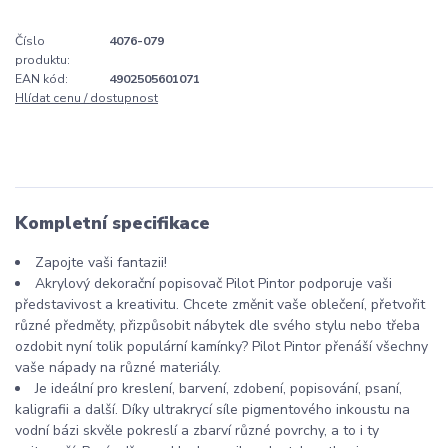
Číslo
4076-079
produktu:
EAN kód:
4902505601071
Hlídat cenu / dostupnost
Kompletní specifikace
Zapojte vaši fantazii!
Akrylový dekorační popisovač Pilot Pintor podporuje vaši
představivost a kreativitu. Chcete změnit vaše oblečení, přetvořit
různé předměty, přizpůsobit nábytek dle svého stylu nebo třeba
ozdobit nyní tolik populární kamínky? Pilot Pintor přenáší všechny
vaše nápady na různé materiály.
Je ideální pro kreslení, barvení, zdobení, popisování, psaní,
kaligrafii a další. Díky ultrakrycí síle pigmentového inkoustu na
vodní bázi skvěle pokreslí a zbarví různé povrchy, a to i ty