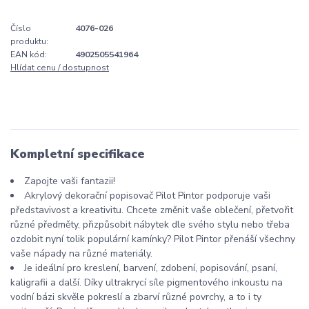
Číslo
4076-026
produktu:
EAN kód:
4902505541964
Hlídat cenu / dostupnost
Kompletní specifikace
Zapojte vaši fantazii!
Akrylový dekorační popisovač Pilot Pintor podporuje vaši
představivost a kreativitu. Chcete změnit vaše oblečení, přetvořit
různé předměty, přizpůsobit nábytek dle svého stylu nebo třeba
ozdobit nyní tolik populární kamínky? Pilot Pintor přenáší všechny
vaše nápady na různé materiály.
Je ideální pro kreslení, barvení, zdobení, popisování, psaní,
kaligrafii a další. Díky ultrakrycí síle pigmentového inkoustu na
vodní bázi skvěle pokreslí a zbarví různé povrchy, a to i ty