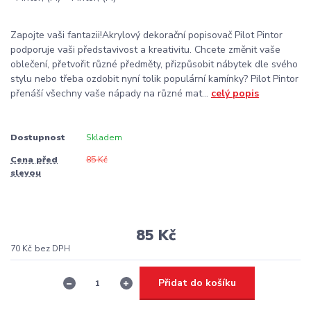
Zapojte vaši fantazii!Akrylový dekorační popisovač Pilot Pintor
podporuje vaši představivost a kreativitu. Chcete změnit vaše
oblečení, přetvořit různé předměty, přizpůsobit nábytek dle svého
stylu nebo třeba ozdobit nyní tolik populární kamínky? Pilot Pintor
přenáší všechny vaše nápady na různé mat...
celý popis
Dostupnost
Skladem
Cena před
85 Kč
slevou
85 Kč
70 Kč
bez DPH
Přidat do košíku