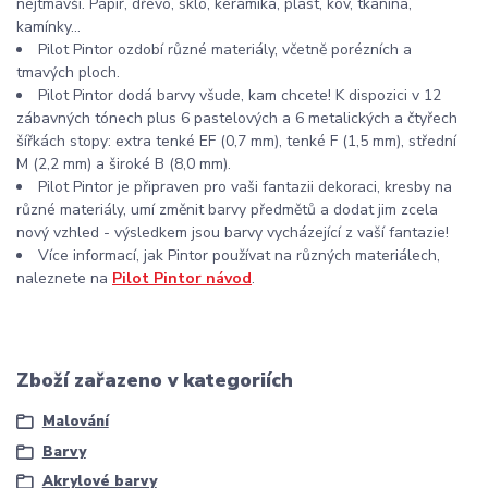
nejtmavší. Papír, dřevo, sklo, keramika, plast, kov, tkanina,
kamínky...
Pilot Pintor ozdobí různé materiály, včetně porézních a
tmavých ploch.
Pilot Pintor dodá barvy všude, kam chcete! K dispozici v 12
zábavných tónech plus 6 pastelových a 6 metalických a čtyřech
šířkách stopy: extra tenké EF (0,7 mm), tenké F (1,5 mm), střední
M (2,2 mm) a široké B (8,0 mm).
Pilot Pintor je připraven pro vaši fantazii dekoraci, kresby na
různé materiály, umí změnit barvy předmětů a dodat jim zcela
nový vzhled - výsledkem jsou barvy vycházející z vaší fantazie!
Více informací, jak Pintor používat na různých materiálech,
naleznete na
Pilot Pintor návod
.
Zboží zařazeno v kategoriích
Malování
Barvy
Akrylové barvy